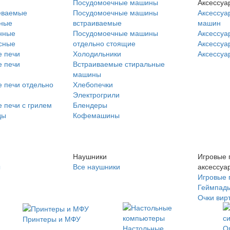
Посудомоечные машины
Аксессуа
еваемые
Посудомоечные машины
Аксессуа
нные
встраиваемые
машин
нные
Посудомоечные машины
Аксессуа
сные
отдельно стоящие
Аксессуа
 печи
Холодильники
Аксессуа
 печи
Встраиваемые стиральные
машины
 печи отдельно
Хлебопечки
Электрогрили
 печи с грилем
Блендеры
ды
Кофемашины
Наушники
Игровые 
ы
Все наушники
аксессуа
Игровые 
Геймпад
Очки вир
Принтеры и МФУ
Настольные
О