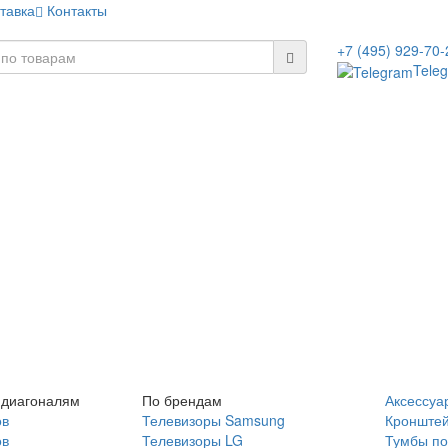
тавка
Контакты
+7 (495) 929-70-
Tele
 диагоналям
По брендам
Аксессуа
ов
Телевизоры Samsung
Кронште
ов
Телевизоры LG
Тумбы по