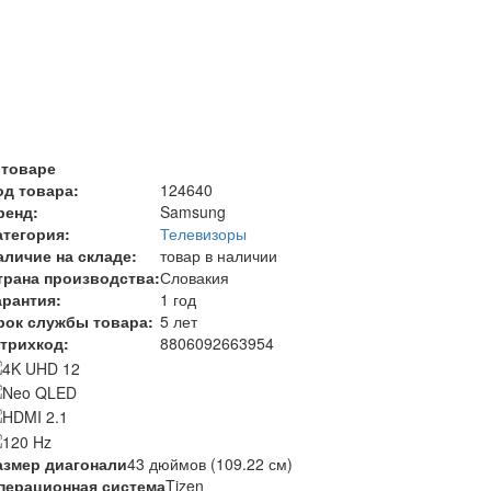
 товаре
од товара:
124640
ренд:
Samsung
атегория:
Телевизоры
аличие на складе:
товар в наличии
трана производства:
Словакия
арантия:
1 год
рок службы товара:
5 лет
трихкод:
8806092663954
азмер диагонали
43 дюймов (109.22 см)
перационная система
Tizen