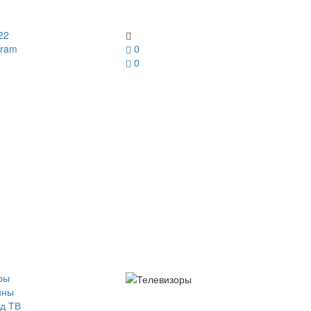
22
gram
0
0
ры
йны
д ТВ