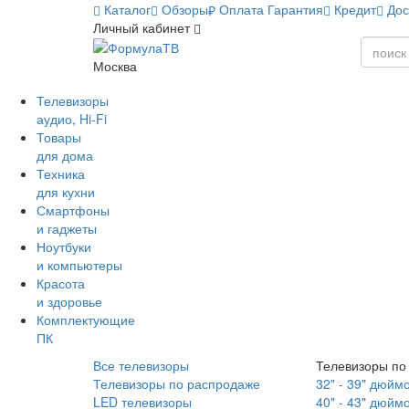
Каталог
Обзоры
Оплата
Гарантия
Кредит
Дос
Личный кабинет
Москва
Телевизоры
аудио, Hi-Fi
Товары
для дома
Техника
для кухни
Смартфоны
и гаджеты
Ноутбуки
и компьютеры
Красота
и здоровье
Комплектующие
ПК
Все телевизоры
Телевизоры по
Телевизоры по распродаже
32" - 39" дюйм
LED телевизоры
40" - 43" дюйм