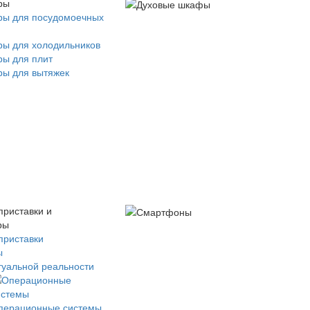
ры
ры для посудомоечных
ры для холодильников
ры для плит
ры для вытяжек
приставки и
ры
приставки
ы
туальной реальности
перационные системы