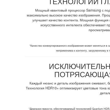
ТЕХНОЛОГИИ ГЛ
Мощный квантовый процессор Samsung с подд
максимально высокое качество изображения. Проц
улучшает качество контента. Мощная функция
искусственного интелекта обеспечивает п
просматривае
*Качество конвертированного изображения может меняться в за
неприменима к контенту, загруженному в т
ИСКЛЮЧИТЕЛЬН
ПОТРЯСАЮЩАЯ
Каждый нюанс и деталь изображения оживают, бл
Технология HDR10+ оптимизирует цветовые тона к
детал
*Диапазон яркости, обеспечиваемый технологией Quantum HDR,