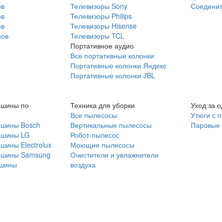
ов
Телевизоры Sony
Соединит
ов
Телевизоры Philips
ов
Телевизоры Hisense
мов
Телевизоры TCL
Портативное аудио
Все портативные колонки
Портативные колонки Яндекс
Портативные колонки JBL
ашины по
Техника для уборки
Уход за 
Все пылесосы
Утюги с 
ашины Bosch
Вертикальные пылесосы
Паровые
ашины LG
Робот-пылесос
шины Electrolux
Моющие пылесосы
ашины Samsung
Очистители и увлажнители
шины
воздуха