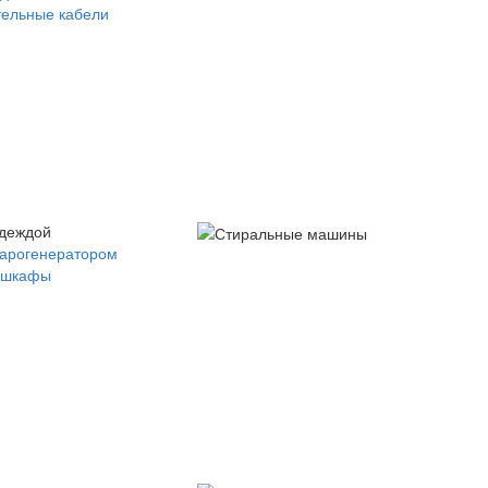
ельные кабели
одеждой
парогенератором
 шкафы