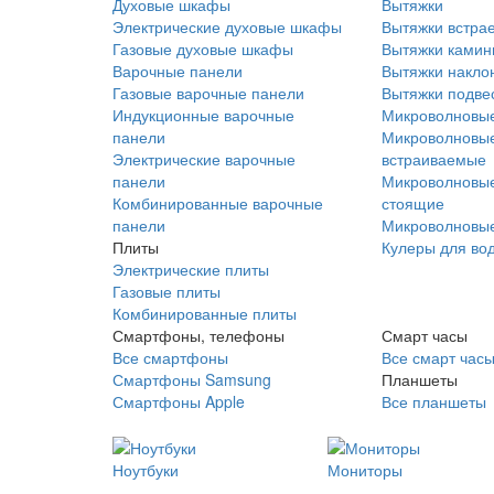
Духовые шкафы
Вытяжки
Электрические духовые шкафы
Вытяжки встра
Газовые духовые шкафы
Вытяжки ками
Варочные панели
Вытяжки накло
Газовые варочные панели
Вытяжки подве
Индукционные варочные
Микроволновые
панели
Микроволновые
Электрические варочные
встраиваемые
панели
Микроволновые
Комбинированные варочные
стоящие
панели
Микроволновые
Плиты
Кулеры для во
Электрические плиты
Газовые плиты
Комбинированные плиты
Смартфоны, телефоны
Смарт часы
Все смартфоны
Все смарт час
Смартфоны Samsung
Планшеты
Смартфоны Apple
Все планшеты
Ноутбуки
Мониторы