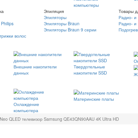
компьютеры
ка
Эпиляция
Товары д
Эпиляторы
Радио- и
Philips
Эпиляторы Braun
Радио- и
Эпиляторы Braun 9 серии
Подогрев
трижки волос
О
Внешние накопители
Твердотельные
данных
накопители SSD
Ж
Материнские платы
Охлаждение
компьютера
Neo QLED телевизор Samsung QE43QN90AAU 4K Ultra HD