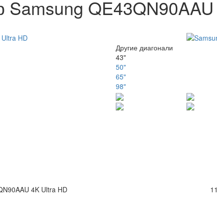
р Samsung QE43QN90AAU 4
Другие диагонали
43"
50"
65"
98"
N90AAU 4K Ultra HD
11