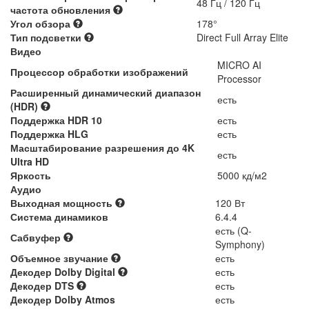
48 Гц / 120 Гц
частота обновления
Угол обзора
178°
Тип подсветки
Direct Full Array Elite
Видео
MICRO AI
Процессор обработки изображений
Processor
Расширенный динамический диапазон
есть
(HDR)
Поддержка HDR 10
есть
Поддержка HLG
есть
Масштабирование разрешения до 4K
есть
Ultra HD
Яркость
5000 кд/м2
Аудио
Выходная мощность
120 Вт
Система динамиков
6.4.4
есть (Q-
Сабвуфер
Symphony)
Объемное звучание
есть
Декодер Dolby Digital
есть
Декодер DTS
есть
Декодер Dolby Atmos
есть