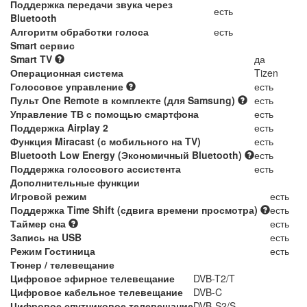
Поддержка передачи звука через
есть
Bluetooth
Алгоритм обработки голоса
есть
Smart сервис
Smart TV
да
Операционная система
Tizen
Голосовое управление
есть
Пульт One Remote в комплекте (для Samsung)
есть
Управление ТВ с помощью смартфона
есть
Поддержка Airplay 2
есть
Функция Miracast (с мобильного на TV)
есть
Bluetooth Low Energy (Экономичный Bluetooth)
есть
Поддержка голосового ассистента
есть
Дополнительные функции
Игровой режим
есть
Поддержка Time Shift (сдвига времени просмотра)
есть
Таймер сна
есть
Запись на USB
есть
Режим Гостиница
есть
Тюнер / телевещание
Цифровое эфирное телевещание
DVB-T2/T
Цифровое кабельное телевещание
DVB-C
Цифровое спутниковое телевещание
DVB-S2/S