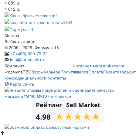
4 059 р.
4 612 р.
Москва
Выбрать город
© 2009 - 2026. Формула TV
+7 (495) 929-70-22
info@formulatv.ru
Компания
Интернет-магазин
Каталог
ФормулаТВ
Обзоры
Карьера
Политика
товаров
Оплата
Гарантия
Кредит
конфиденциальности
Контакты
Карта сайта
Рейтинг
Sell Market
★
★
★
★
★
★
★
★
★
★
4.98