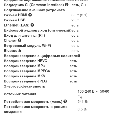
Поддержка CI (Common Interface)
есть, CI+
Подключение внешних устройств
Разъем HDMI
6 шт (2.1)
Разъем USB
2 шт
Ethernet (LAN)
есть
Цифровой аудиовыход (оптический)
есть
Вход для антенны (RF)
есть
CI слот
есть
Встроенный модуль Wi-Fi
есть
Bluetooth
есть
Воспроизведение с цифровых носителей
Воспроизведение HEVC
есть
Воспроизведение MP3
есть
Воспроизведение MPEG4
есть
Воспроизведение MKV
есть
Воспроизведение JPEG
есть
Энергоэффективность
100-240 В ～ 50/60
Источник питания
Гц
Потребляемая мощность (макс.)
541 Вт
Потребляемая мощность в режиме
0.5 Вт
ожидания