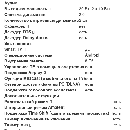
Аудио
Выходная мощность
20 Вт (2 x 10 Вт)
Система динамиков
2.0
Количество встроенных динамиков
2 шт
Сабвуфер
нет
Декодер DTS
есть
Декодер Dolby Atmos
есть
Smart сервис
Smart TV
да
Операционная система
Android
Внутренняя память
8 Гб
Управление ТВ с помощью смартфона
есть
Поддержка Airplay 2
есть
Функция Miracast (с мобильного на TV)
есть
Сетевой доступ к файлам PC (DLNA)
есть
Поддержка голосового ассистента
есть
Дополнительные функции
Родительский режим
есть
Интерьерный режим Ambient
есть
Поддержка Time Shift (сдвига времени просмотра)
есть
Таймер включения/выключения
есть
Таймер сна
есть