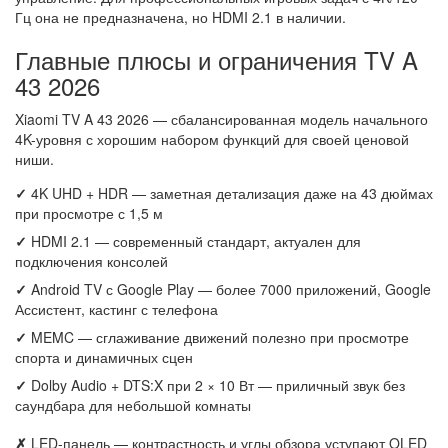
Гц она не предназначена, но HDMI 2.1 в наличии.
Главные плюсы и ограничения TV A
43 2026
Xiaomi TV A 43 2026 — сбалансированная модель начального
4K-уровня с хорошим набором функций для своей ценовой
ниши.
✓
4K UHD + HDR — заметная детализация даже на 43 дюймах
при просмотре с 1,5 м
✓
HDMI 2.1 — современный стандарт, актуален для
подключения консолей
✓
Android TV с Google Play — более 7000 приложений, Google
Ассистент, кастинг с телефона
✓
MEMC — сглаживание движений полезно при просмотре
спорта и динамичных сцен
✓
Dolby Audio + DTS:X при 2 × 10 Вт — приличный звук без
саундбара для небольшой комнаты
✗
LED-панель — контрастность и углы обзора уступают OLED