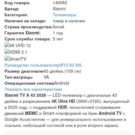
Код товара:
140082
Бренд:
Xiaomi
Категория:
Телевизоры
Наличие на складе:
товар в наличии
Страна производства:
Китай
Гарантия Xiaomi:
1 год
Срок службы товара:
5 лет
Руководство пользователя
pdf
10.93 Мб.
Размер диагонали
43 дюйма (109 см)
Тип матрицы
VA
Операционная система
Android
Показать все характеристики
Xiaomi TV A 43 2026
— LED-телевизор с диагональю 43
дюйма и разрешением
4K Ultra HD
(3840×2160), выпущенный
в 2025 году, с поддержкой
HDR
, технологией сглаживания
движений
MEMC
и Smart-платформой на базе
Android TV
с
Google Ассистентом — для универсального использования в
спальне, небольшой гостиной или в роли второго экрана.