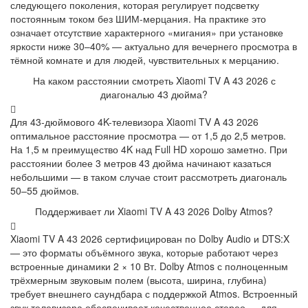
следующего поколения, которая регулирует подсветку
постоянным током без ШИМ-мерцания. На практике это
означает отсутствие характерного «мигания» при установке
яркости ниже 30–40% — актуально для вечернего просмотра в
тёмной комнате и для людей, чувствительных к мерцанию.
На каком расстоянии смотреть Xiaomi TV A 43 2026 с
диагональю 43 дюйма?
Для 43-дюймового 4K-телевизора Xiaomi TV A 43 2026
оптимальное расстояние просмотра — от 1,5 до 2,5 метров.
На 1,5 м преимущество 4K над Full HD хорошо заметно. При
расстоянии более 3 метров 43 дюйма начинают казаться
небольшими — в таком случае стоит рассмотреть диагональ
50–55 дюймов.
Поддерживает ли Xiaomi TV A 43 2026 Dolby Atmos?
Xiaomi TV A 43 2026 сертифицирован по Dolby Audio и DTS:X
— это форматы объёмного звука, которые работают через
встроенные динамики 2 × 10 Вт. Dolby Atmos с полноценным
трёхмерным звуковым полем (высота, ширина, глубина)
требует внешнего саундбара с поддержкой Atmos. Встроенный
звук телевизора обеспечивает качественное стерео — для