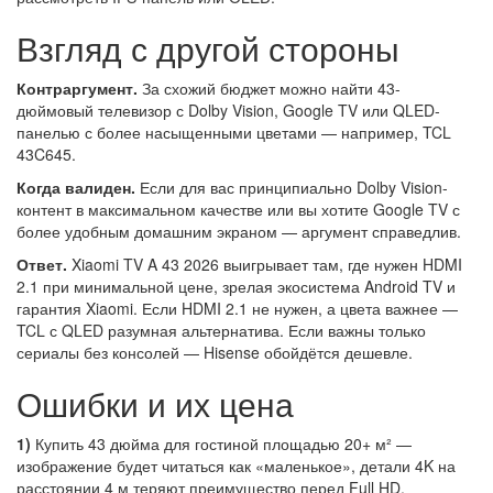
Взгляд с другой стороны
Контраргумент.
За схожий бюджет можно найти 43-
дюймовый телевизор с Dolby Vision, Google TV или QLED-
панелью с более насыщенными цветами — например, TCL
43C645.
Когда валиден.
Если для вас принципиально Dolby Vision-
контент в максимальном качестве или вы хотите Google TV с
более удобным домашним экраном — аргумент справедлив.
Ответ.
Xiaomi TV A 43 2026 выигрывает там, где нужен HDMI
2.1 при минимальной цене, зрелая экосистема Android TV и
гарантия Xiaomi. Если HDMI 2.1 не нужен, а цвета важнее —
TCL с QLED разумная альтернатива. Если важны только
сериалы без консолей — Hisense обойдётся дешевле.
Ошибки и их цена
1)
Купить 43 дюйма для гостиной площадью 20+ м² —
изображение будет читаться как «маленькое», детали 4K на
расстоянии 4 м теряют преимущество перед Full HD.