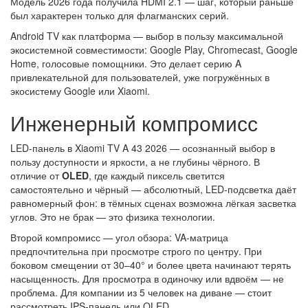
Модель 2026 года получила HDMI 2.1 — шаг, который раньше
был характерен только для флагманских серий.
Android TV как платформа — выбор в пользу максимальной
экосистемной совместимости: Google Play, Chromecast, Google
Home, голосовые помощники. Это делает серию A
привлекательной для пользователей, уже погружённых в
экосистему Google или Xiaomi.
Инженерный компромисс
LED-панель в Xiaomi TV A 43 2026 — осознанный выбор в
пользу доступности и яркости, а не глубины чёрного. В
отличие от
OLED
, где каждый пиксель светится
самостоятельно и чёрный — абсолютный, LED-подсветка даёт
равномерный фон: в тёмных сценах возможна лёгкая засветка
углов. Это не брак — это физика технологии.
Второй компромисс — угол обзора: VA-матрица
предпочтительна при просмотре строго по центру. При
боковом смещении от 30–40° и более цвета начинают терять
насыщенность. Для просмотра в одиночку или вдвоём — не
проблема. Для компании из 5 человек на диване — стоит
рассмотреть IPS-панель или OLED.