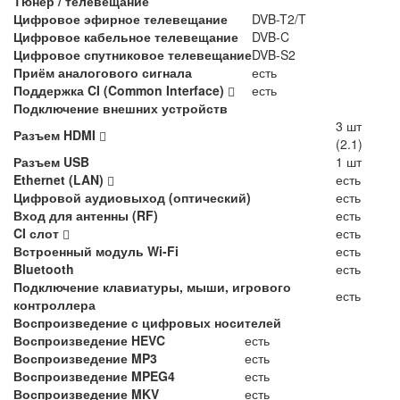
Тюнер / телевещание
Цифровое эфирное телевещание
DVB-T2/T
Цифровое кабельное телевещание
DVB-C
Цифровое спутниковое телевещание
DVB-S2
Приём аналогового сигнала
есть
Поддержка CI (Common Interface)
есть
Подключение внешних устройств
3 шт
Разъем HDMI
(2.1)
Разъем USB
1 шт
Ethernet (LAN)
есть
Цифровой аудиовыход (оптический)
есть
Вход для антенны (RF)
есть
CI слот
есть
Встроенный модуль Wi-Fi
есть
Bluetooth
есть
Подключение клавиатуры, мыши, игрового
есть
контроллера
Воспроизведение с цифровых носителей
Воспроизведение HEVC
есть
Воспроизведение MP3
есть
Воспроизведение MPEG4
есть
Воспроизведение MKV
есть