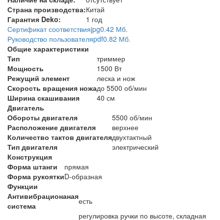
Страна производства:
Китай
Гарантия Deko:
1 год
Сертификат соответствия
jpg
0.42 Мб.
Руководство пользователя
pdf
0.82 Мб.
Общие характеристики
Тип
триммер
Мощность
1500 Вт
Режущий элемент
леска и нож
Скорость вращения ножа
до 5500 об/мин
Ширина скашивания
40 см
Двигатель
Обороты двигателя
5500 об/мин
Расположение двигателя
верхнее
Количество тактов двигателя
двухтактный
Тип двигателя
электрический
Конструкция
Форма штанги
прямая
Форма рукоятки
D-образная
Функции
Антивибрационаная
есть
система
регулировка ручки по высоте, складная