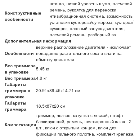
штанга, низкий уровень шума, плечевой
ремень, рукоятка для переноски,
Конструктивные
нтивибрационная система, возможность
особенности
установки кустореза/сучкореза, кусторез/
сучкорез, плавный запуск двигателя,
плечевой ремень, разборный ва
Дополнительная информация
верхнее расположение двигателя - исключает
Особенности
попадание растительного сока и влаги на
обмотку двигателя
Вес триммера
5.45 кг
в упаковке
Вес триммера
4.8 кг
Габариты
триммера в
20.91х89.45х14.71 см
упаковке
Габариты
18.5x87x20 см
триммера
триммер, лезвие, катушка с леской, штифт
блокирующий, ремень, шестигранный ключ - 2
Комплектация
шт., ключ с открытым концом, ключ для
фиксации пильного полотна, комплект крепежа