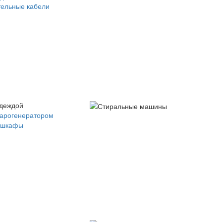
ельные кабели
одеждой
парогенератором
 шкафы