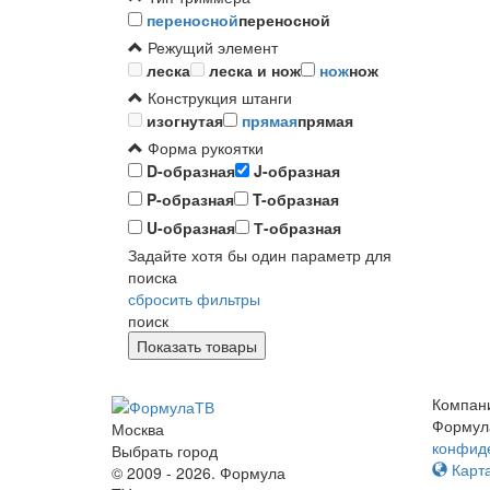
переносной
переносной
Режущий элемент
леска
леска и нож
нож
нож
Конструкция штанги
изогнутая
прямая
прямая
Форма рукоятки
D-образная
J-образная
P-образная
T-образная
U-образная
Т-образная
Задайте хотя бы один параметр для
поиска
сбросить фильтры
поиск
Компан
Формул
Москва
конфид
Выбрать город
Карта
© 2009 - 2026. Формула