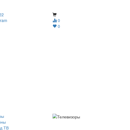
22
gram
0
0
ры
йны
д ТВ