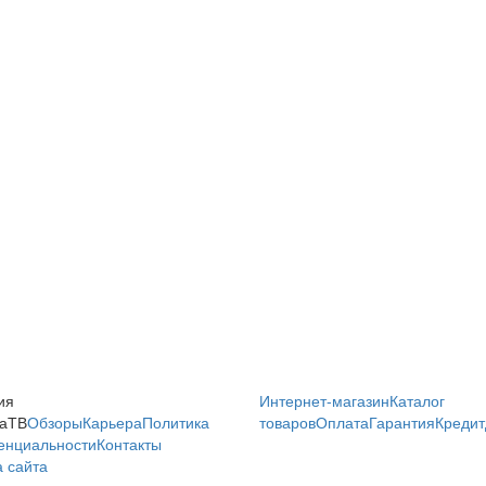
ия
Интернет-магазин
Каталог
аТВ
Обзоры
Карьера
Политика
товаров
Оплата
Гарантия
Кредит
енциальности
Контакты
 сайта