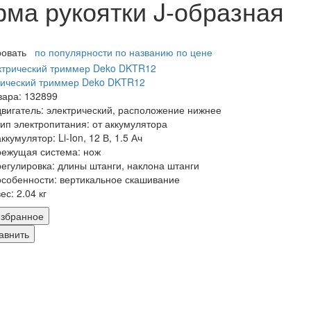
ма рукоятки J-образная
ровать
по популярности
по названию
по цене
рический триммер Deko DKTR12
вара: 132899
двигатель:
электрический, расположение нижнее
тип электропитания:
от аккумулятора
аккумулятор:
Li-Ion, 12 В, 1.5 Ач
режущая система:
нож
регулировка:
длины штанги, наклона штанги
особенности:
вертикальное скашивание
вес:
2.04 кг
збранное
авнить