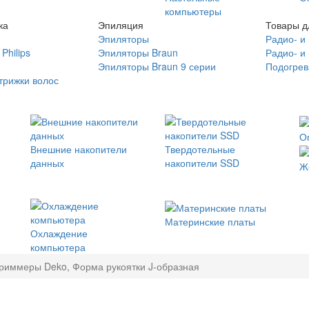
компьютеры
ка
Эпиляция
Товары д
Эпиляторы
Радио- и
Philips
Эпиляторы Braun
Радио- и
Эпиляторы Braun 9 серии
Подогрев
трижки волос
О
Внешние накопители
Твердотельные
данных
накопители SSD
Ж
Материнские платы
Охлаждение
компьютера
риммеры Deko, Форма рукоятки J-образная