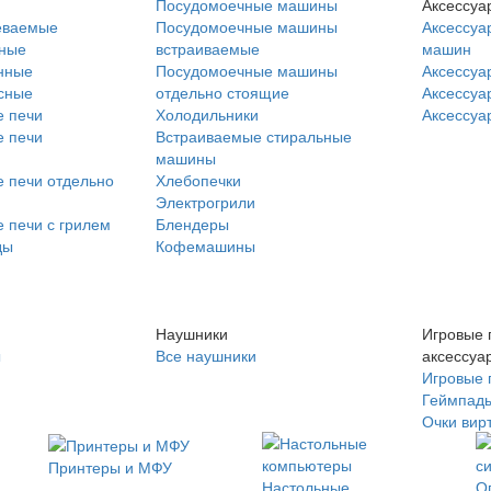
Посудомоечные машины
Аксессуа
еваемые
Посудомоечные машины
Аксессуа
нные
встраиваемые
машин
нные
Посудомоечные машины
Аксессуа
сные
отдельно стоящие
Аксессуа
 печи
Холодильники
Аксессуа
 печи
Встраиваемые стиральные
машины
 печи отдельно
Хлебопечки
Электрогрили
 печи с грилем
Блендеры
ды
Кофемашины
Наушники
Игровые 
ы
Все наушники
аксессуа
Игровые 
Геймпад
Очки вир
Принтеры и МФУ
Настольные
О