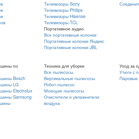
ов
Телевизоры Sony
Соединит
ов
Телевизоры Philips
ов
Телевизоры Hisense
мов
Телевизоры TCL
Портативное аудио
Все портативные колонки
Портативные колонки Яндекс
Портативные колонки JBL
ашины по
Техника для уборки
Уход за 
Все пылесосы
Утюги с 
ашины Bosch
Вертикальные пылесосы
Паровые
ашины LG
Робот-пылесос
шины Electrolux
Моющие пылесосы
ашины Samsung
Очистители и увлажнители
шины
воздуха