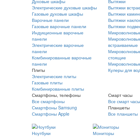
Духовые шкафы
Вытяжки
Электрические духовые шкафы
Вытяжки встра
Газовые духовые шкафы
Вытяжки ками
Варочные панели
Вытяжки накло
Газовые варочные панели
Вытяжки подве
Индукционные варочные
Микроволновые
панели
Микроволновые
Электрические варочные
встраиваемые
панели
Микроволновые
Комбинированные варочные
стоящие
панели
Микроволновые
Плиты
Кулеры для во
Электрические плиты
Газовые плиты
Комбинированные плиты
Смартфоны, телефоны
Смарт часы
Все смартфоны
Все смарт час
Смартфоны Samsung
Планшеты
Смартфоны Apple
Все планшеты
Ноутбуки
Мониторы