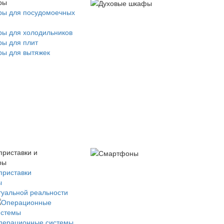
ры
ры для посудомоечных
ры для холодильников
ры для плит
ры для вытяжек
приставки и
ры
приставки
ы
туальной реальности
перационные системы