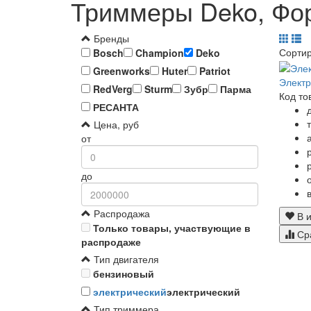
Триммеры Deko, Фор
Бренды
Сорти
Bosch
Champion
Deko
Greenworks
Huter
Patriot
Элект
RedVerg
Sturm
Зубр
Парма
Код то
РЕСАНТА
Цена, руб
от
до
Распродажа
В и
Только товары, участвующие в
Ср
распродаже
Тип двигателя
бензиновый
электрический
электрический
Тип триммера