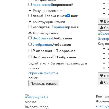
переносной
переносной
Режущий элемент
леска
леска и нож
нож
В и
Конструкция штанги
изогнутая
прямая
прямая
Ср
Форма рукоятки
D-образная
D-образная
Элект
Код то
J-образная
J-образная
P-образная
T-образная
U-образная
Т-образная
Задайте хотя бы один параметр для
поиска
сбросить фильтры
В и
поиск
Ср
Компан
Формул
Москва
конфид
Выбрать город