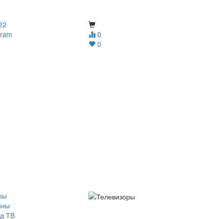
22
gram
0
0
ры
йны
д ТВ