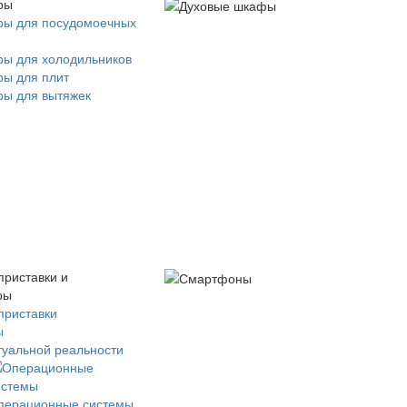
ры
ры для посудомоечных
ры для холодильников
ры для плит
ры для вытяжек
приставки и
ры
приставки
ы
туальной реальности
перационные системы