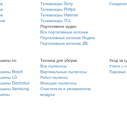
ов
Телевизоры Sony
Соединит
ов
Телевизоры Philips
ов
Телевизоры Hisense
мов
Телевизоры TCL
Портативное аудио
Все портативные колонки
Портативные колонки Яндекс
Портативные колонки JBL
ашины по
Техника для уборки
Уход за 
Все пылесосы
Утюги с 
ашины Bosch
Вертикальные пылесосы
Паровые
ашины LG
Робот-пылесос
шины Electrolux
Моющие пылесосы
ашины Samsung
Очистители и увлажнители
шины
воздуха