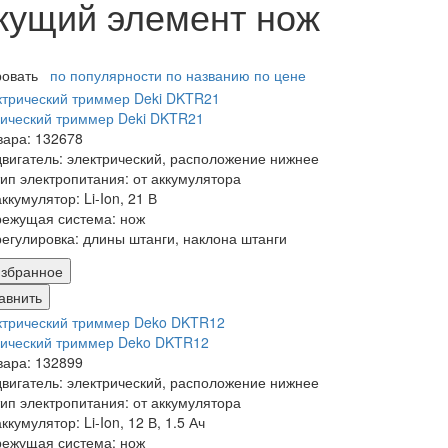
жущий элемент нож
ровать
по популярности
по названию
по цене
ический триммер Deki DKTR21
вара: 132678
двигатель:
электрический, расположение нижнее
тип электропитания:
от аккумулятора
аккумулятор:
Li-Ion, 21 В
режущая система:
нож
регулировка:
длины штанги, наклона штанги
збранное
авнить
рический триммер Deko DKTR12
вара: 132899
двигатель:
электрический, расположение нижнее
тип электропитания:
от аккумулятора
аккумулятор:
Li-Ion, 12 В, 1.5 Ач
режущая система:
нож