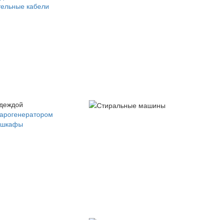
ельные кабели
одеждой
парогенератором
 шкафы