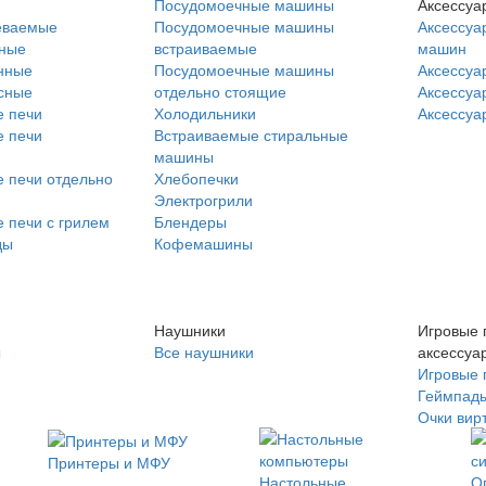
Посудомоечные машины
Аксессуа
еваемые
Посудомоечные машины
Аксессуа
нные
встраиваемые
машин
нные
Посудомоечные машины
Аксессуа
сные
отдельно стоящие
Аксессуа
 печи
Холодильники
Аксессуа
 печи
Встраиваемые стиральные
машины
 печи отдельно
Хлебопечки
Электрогрили
 печи с грилем
Блендеры
ды
Кофемашины
Наушники
Игровые 
ы
Все наушники
аксессуа
Игровые 
Геймпад
Очки вир
Принтеры и МФУ
Настольные
О