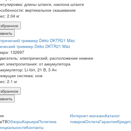
регулировка:
длины штанги, наклона штанги
особенности:
вертикальное скашивание
вес:
2.04 кг
збранное
авнить
рический триммер Deko DKTR21 Max
вара: 132697
двигатель:
электрический, расположение нижнее
тип электропитания:
от аккумулятора
аккумулятор:
Li-Ion, 21 В, 3 Ач
режущая система:
нож
вес:
2.1 кг
збранное
авнить
ия
Интернет-магазин
Каталог
аТВ
Обзоры
Карьера
Политика
товаров
Оплата
Гарантия
Кредит
енциальности
Контакты