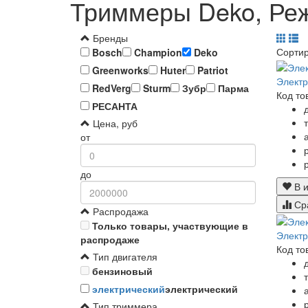
Триммеры Deko, Ре
Бренды
Сорти
Bosch
Champion
Deko
Greenworks
Huter
Patriot
Электр
RedVerg
Sturm
Зубр
Парма
Код то
РЕСАНТА
Цена, руб
от
до
В и
Ср
Распродажа
Только товары, участвующие в
Элект
распродаже
Код то
Тип двигателя
бензиновый
электрический
электрический
Тип триммера