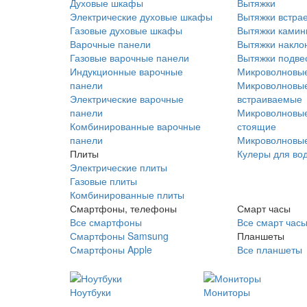
Духовые шкафы
Вытяжки
Электрические духовые шкафы
Вытяжки встра
Газовые духовые шкафы
Вытяжки ками
Варочные панели
Вытяжки накло
Газовые варочные панели
Вытяжки подве
Индукционные варочные
Микроволновые
панели
Микроволновые
Электрические варочные
встраиваемые
панели
Микроволновые
Комбинированные варочные
стоящие
панели
Микроволновые
Плиты
Кулеры для во
Электрические плиты
Газовые плиты
Комбинированные плиты
Смартфоны, телефоны
Смарт часы
Все смартфоны
Все смарт час
Смартфоны Samsung
Планшеты
Смартфоны Apple
Все планшеты
Ноутбуки
Мониторы