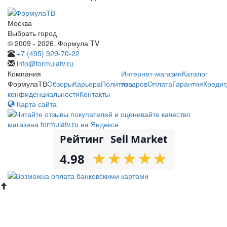
Москва
Выбрать город
© 2009 - 2026. Формула TV
+7 (495) 929-70-22
info@formulatv.ru
Компания
Интернет-магазин
Каталог
ФормулаТВ
Обзоры
Карьера
Политика
товаров
Оплата
Гарантия
Кредит
конфиденциальности
Контакты
Карта сайта
Рейтинг
Sell Market
★
★
★
★
★
★
★
★
★
★
4.98