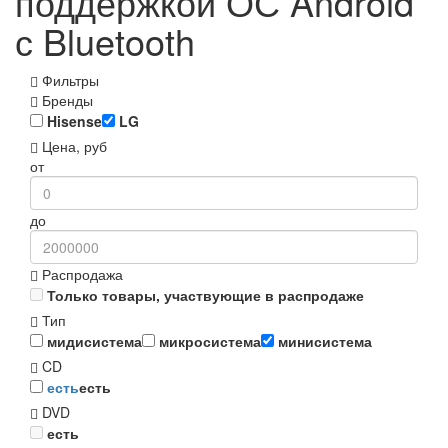
поддержкой ОС Android
с Bluetooth
Фильтры
Бренды
Hisense
LG
Цена, руб
от
до
Распродажа
Только товары, участвующие в распродаже
Тип
мидисистема
микросистема
минисистема
CD
есть
есть
DVD
есть