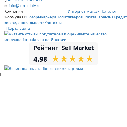
info@formulatv.ru
Компания
Интернет-магазин
Каталог
ФормулаТВ
Обзоры
Карьера
Политика
товаров
Оплата
Гарантия
Кредит
конфиденциальности
Контакты
Карта сайта
Рейтинг
Sell Market
★
★
★
★
★
★
★
★
★
★
4.98