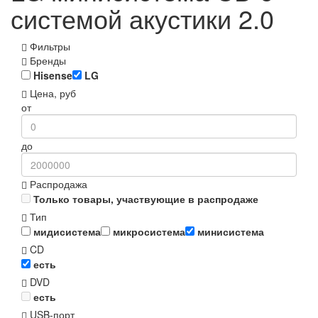
системой акустики 2.0
Фильтры
Бренды
Hisense
LG
Цена, руб
от
до
Распродажа
Только товары, участвующие в распродаже
Тип
мидисистема
микросистема
минисистема
CD
есть
DVD
есть
USB-порт