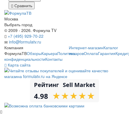
Сравнить
Москва
Выбрать город
© 2009 - 2026. Формула TV
+7 (495) 929-70-22
info@formulatv.ru
Компания
Интернет-магазин
Каталог
ФормулаТВ
Обзоры
Карьера
Политика
товаров
Оплата
Гарантия
Кредит
конфиденциальности
Контакты
Карта сайта
Рейтинг
Sell Market
★
★
★
★
★
★
★
★
★
★
4.98