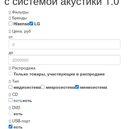
с системой акустики 1.0
Фильтры
Бренды
Hisense
LG
Цена, руб
от
до
Распродажа
Только товары, участвующие в распродаже
Тип
мидисистема
микросистема
минисистема
CD
есть
есть
DVD
есть
USB-порт
есть