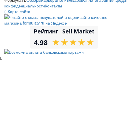
конфиденциальности
Контакты
Карта сайта
Рейтинг
Sell Market
★
★
★
★
★
★
★
★
★
★
4.98