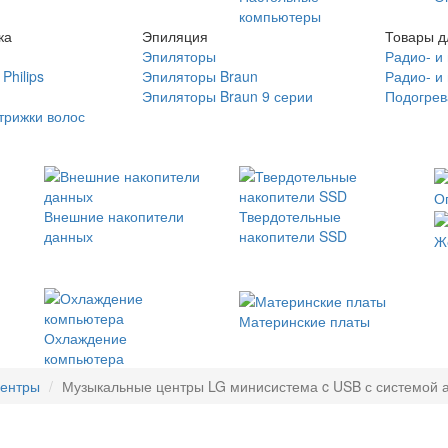
компьютеры
ка
Эпиляция
Товары д
Эпиляторы
Радио- и
Philips
Эпиляторы Braun
Радио- и
Эпиляторы Braun 9 серии
Подогрев
трижки волос
О
Внешние накопители
Твердотельные
данных
накопители SSD
Ж
Материнские платы
Охлаждение
компьютера
центры
Музыкальные центры LG минисистема c USB с системой а