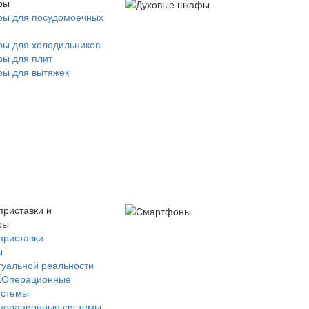
ры
ры для посудомоечных
ры для холодильников
ры для плит
ры для вытяжек
приставки и
ры
приставки
ы
туальной реальности
перационные системы