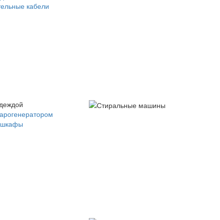
ельные кабели
одеждой
парогенератором
 шкафы