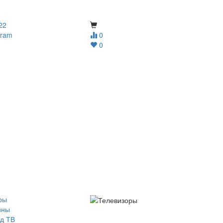
22
gram
0
0
ры
йны
д ТВ