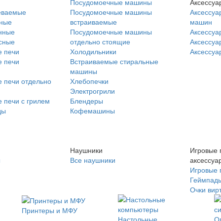
Посудомоечные машины
Аксессуа
еваемые
Посудомоечные машины
Аксессуа
нные
встраиваемые
машин
нные
Посудомоечные машины
Аксессуа
сные
отдельно стоящие
Аксессуа
 печи
Холодильники
Аксессуа
 печи
Встраиваемые стиральные
машины
 печи отдельно
Хлебопечки
Электрогрили
 печи с грилем
Блендеры
ды
Кофемашины
Наушники
Игровые 
ы
Все наушники
аксессуа
Игровые 
Геймпад
Очки вир
Принтеры и МФУ
Настольные
О