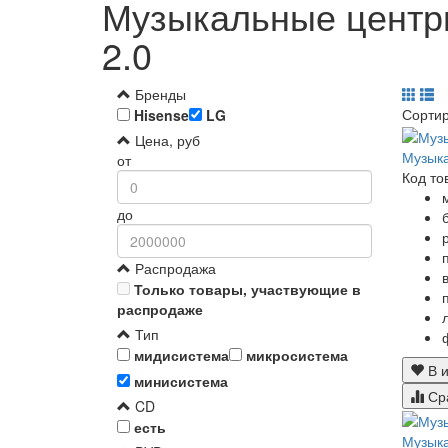
Музыкальные центры
2.0
Бренды
Сорти
Hisense
LG
Цена, руб
Музык
от
Код то
до
Распродажа
Только товары, участвующие в
распродаже
Тип
мидисистема
микросистема
В и
минисистема
Ср
CD
есть
Музыка