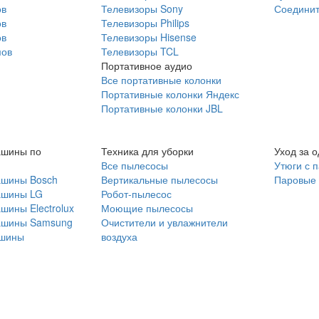
ов
Телевизоры Sony
Соединит
ов
Телевизоры Philips
ов
Телевизоры Hisense
мов
Телевизоры TCL
Портативное аудио
Все портативные колонки
Портативные колонки Яндекс
Портативные колонки JBL
ашины по
Техника для уборки
Уход за 
Все пылесосы
Утюги с 
ашины Bosch
Вертикальные пылесосы
Паровые
ашины LG
Робот-пылесос
шины Electrolux
Моющие пылесосы
ашины Samsung
Очистители и увлажнители
шины
воздуха