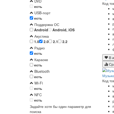
DVD
Код то
есть
USB-порт
есть
Поддержка ОС
Android
Android, iOS
Акустика
1.0
2.0
2.1
2.2
Радио
есть
В и
Караоке
Ср
есть
Bluetooth
Музык
есть
Код то
Wi-Fi
есть
NFC
есть
Задайте хотя бы один параметр для
поиска