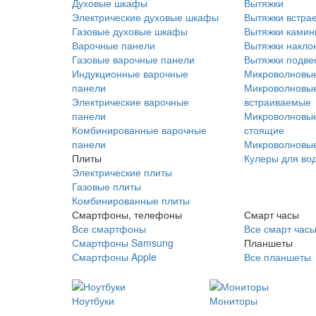
Духовые шкафы
Вытяжки
Электрические духовые шкафы
Вытяжки встра
Газовые духовые шкафы
Вытяжки ками
Варочные панели
Вытяжки накло
Газовые варочные панели
Вытяжки подве
Индукционные варочные
Микроволновые
панели
Микроволновые
Электрические варочные
встраиваемые
панели
Микроволновые
Комбинированные варочные
стоящие
панели
Микроволновые
Плиты
Кулеры для во
Электрические плиты
Газовые плиты
Комбинированные плиты
Смартфоны, телефоны
Смарт часы
Все смартфоны
Все смарт час
Смартфоны Samsung
Планшеты
Смартфоны Apple
Все планшеты
Ноутбуки
Мониторы