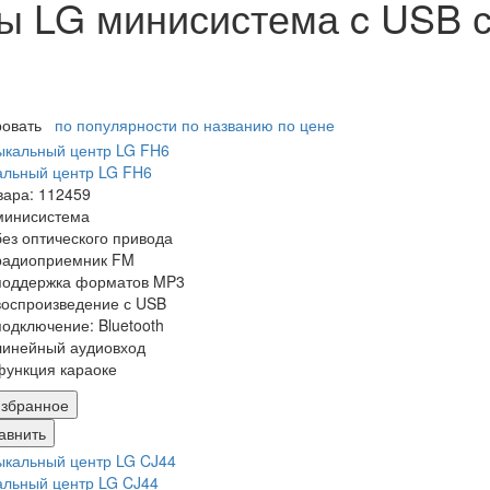
 LG минисистема c USB с
ровать
по популярности
по названию
по цене
альный центр LG FH6
вара: 112459
минисистема
без оптического привода
радиоприемник FM
поддержка форматов MP3
воспроизведение с USB
подключение: Bluetooth
линейный аудиовход
функция караоке
збранное
авнить
льный центр LG CJ44