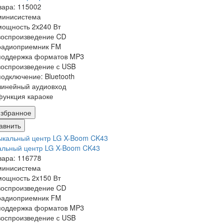
вара: 115002
минисистема
мощность 2x240 Вт
воспроизведение CD
радиоприемник FM
поддержка форматов MP3
воспроизведение с USB
подключение: Bluetooth
линейный аудиовход
функция караоке
збранное
авнить
альный центр LG X-Boom CK43
вара: 116778
минисистема
мощность 2x150 Вт
воспроизведение CD
радиоприемник FM
поддержка форматов MP3
воспроизведение с USB