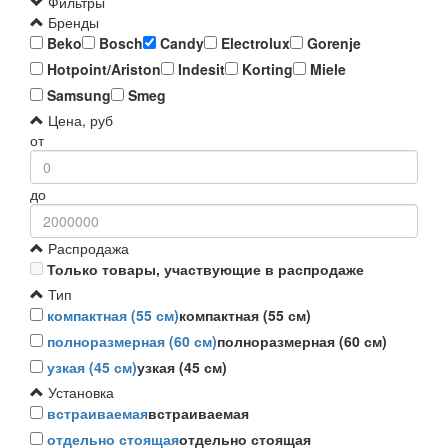
Фильтры
Бренды
Beko
Bosch
Candy
Electrolux
Gorenje
Hotpoint/Ariston
Indesit
Korting
Miele
Samsung
Smeg
Цена, руб
от
до
Распродажа
Только товары, участвующие в распродаже
Тип
компактная (55 см)
компактная (55 см)
полноразмерная (60 см)
полноразмерная (60 см)
узкая (45 см)
узкая (45 см)
Установка
встраиваемая
встраиваемая
отдельно стоящая
отдельно стоящая