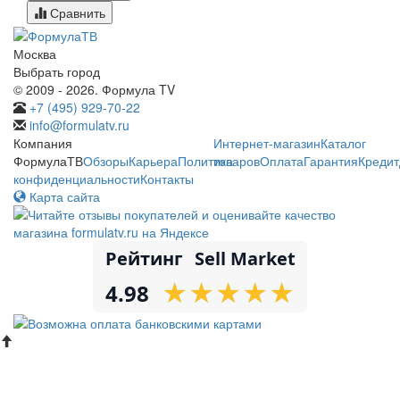
Сравнить
Москва
Выбрать город
© 2009 - 2026. Формула TV
+7 (495) 929-70-22
info@formulatv.ru
Компания
Интернет-магазин
Каталог
ФормулаТВ
Обзоры
Карьера
Политика
товаров
Оплата
Гарантия
Кредит
конфиденциальности
Контакты
Карта сайта
Рейтинг
Sell Market
★
★
★
★
★
★
★
★
★
★
4.98