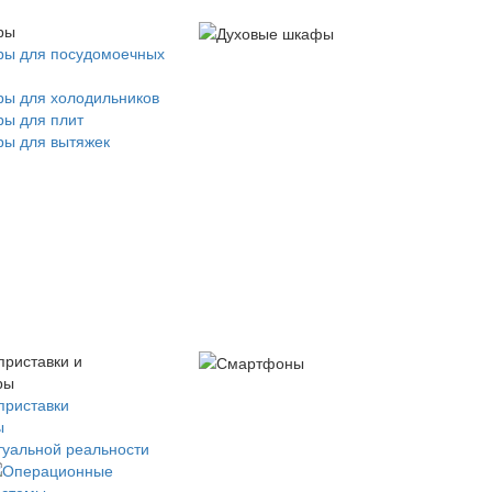
ры
ры для посудомоечных
ры для холодильников
ры для плит
ры для вытяжек
приставки и
ры
приставки
ы
туальной реальности