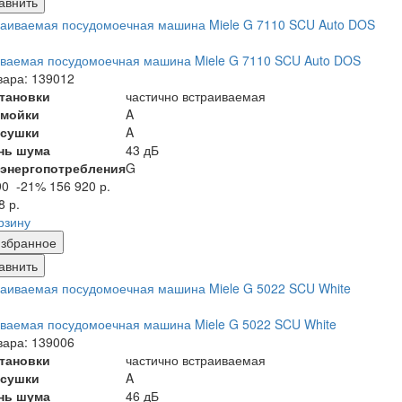
авнить
ваемая посудомоечная машина Miele G 7110 SCU Auto DOS
вара: 139012
становки
частично встраиваемая
 мойки
A
 сушки
A
нь шума
43 дБ
 энергопотребления
G
90
-21%
156 920 р.
8 р.
рзину
збранное
авнить
ваемая посудомоечная машина Miele G 5022 SCU White
вара: 139006
становки
частично встраиваемая
 сушки
A
нь шума
46 дБ