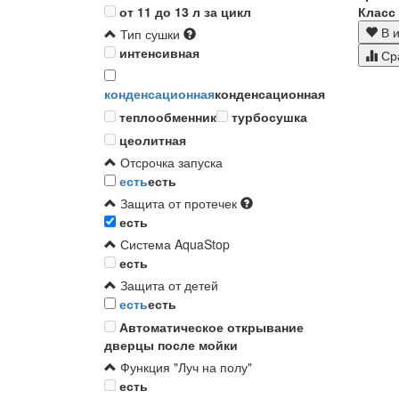
Класс
от 11 до 13 л за цикл
В и
Тип сушки
интенсивная
Ср
конденсационная
конденсационная
теплообменник
турбосушка
цеолитная
Отсрочка запуска
есть
есть
Защита от протечек
есть
Система AquaStop
есть
Защита от детей
есть
есть
Автоматическое открывание
дверцы после мойки
Функция "Луч на полу"
есть