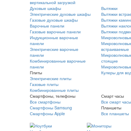
вертикальной загрузкой
Духовые шкафы
Вытяжки
Электрические духовые шкафы
Вытяжки встра
Газовые духовые шкафы
Вытяжки ками
Варочные панели
Вытяжки накло
Газовые варочные панели
Вытяжки подве
Индукционные варочные
Микроволновые
панели
Микроволновые
Электрические варочные
встраиваемые
панели
Микроволновые
Комбинированные варочные
стоящие
панели
Микроволновые
Плиты
Кулеры для во
Электрические плиты
Газовые плиты
Комбинированные плиты
Смартфоны, телефоны
Смарт часы
Все смартфоны
Все смарт час
Смартфоны Samsung
Планшеты
Смартфоны Apple
Все планшеты