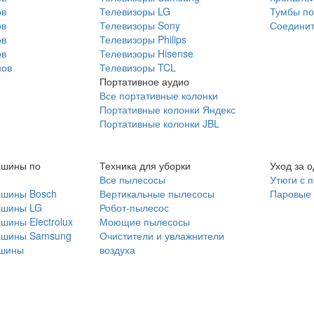
ов
Телевизоры LG
Тумбы по
ов
Телевизоры Sony
Соединит
ов
Телевизоры Philips
ов
Телевизоры Hisense
мов
Телевизоры TCL
Портативное аудио
Все портативные колонки
Портативные колонки Яндекс
Портативные колонки JBL
ашины по
Техника для уборки
Уход за 
Все пылесосы
Утюги с 
ашины Bosch
Вертикальные пылесосы
Паровые
ашины LG
Робот-пылесос
шины Electrolux
Моющие пылесосы
ашины Samsung
Очистители и увлажнители
шины
воздуха