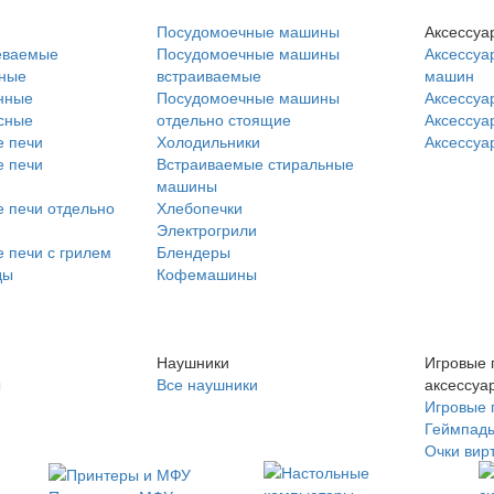
Посудомоечные машины
Аксессуа
еваемые
Посудомоечные машины
Аксессуа
нные
встраиваемые
машин
нные
Посудомоечные машины
Аксессуа
сные
отдельно стоящие
Аксессуа
 печи
Холодильники
Аксессуа
 печи
Встраиваемые стиральные
машины
 печи отдельно
Хлебопечки
Электрогрили
 печи с грилем
Блендеры
ды
Кофемашины
Наушники
Игровые 
ы
Все наушники
аксессуа
Игровые 
Геймпад
Очки вир