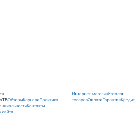
ия
Интернет-магазин
Каталог
аТВ
Обзоры
Карьера
Политика
товаров
Оплата
Гарантия
Кредит
енциальности
Контакты
 сайта