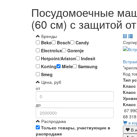
Посудомоечные маши
(60 см) с защитой о
Бренды
Сорти
Beko
Bosch
Candy
Electrolux
Gorenje
Hotpoint/Ariston
Indesit
Встраи
Korting
Miele
Samsung
*крепл
Код то
Smeg
Тип у
Цена, руб
Класс
от
Класс
Урове
Класс
до
67 99
68 318
Распродажа
в ко
Только товары, участвующие в
В и
распродаже