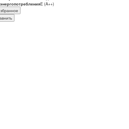
 энергопотребления
E (A++)
збранное
авнить