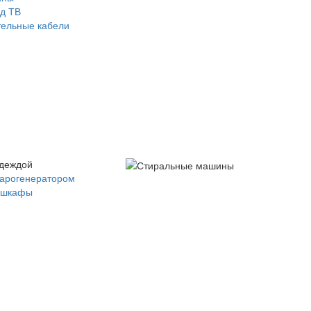
д ТВ
ельные кабели
одеждой
парогенератором
 шкафы