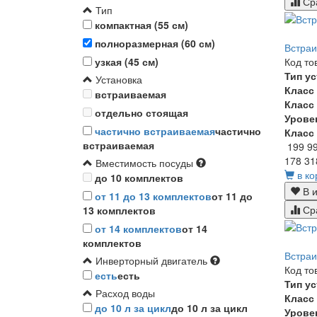
Ср
Тип
компактная (55 см)
полноразмерная (60 см)
Встраи
Код то
узкая (45 см)
Тип у
Установка
Класс
встраиваемая
Класс
отдельно стоящая
Урове
частично встраиваемая
частично
Класс
встраиваемая
199 9
178 31
Вместимость посуды
в ко
до 10 комплектов
В и
от 11 до 13 комплектов
от 11 до
Ср
13 комплектов
от 14 комплектов
от 14
комплектов
Встраи
Инверторный двигатель
Код то
есть
есть
Тип у
Расход воды
Класс
до 10 л за цикл
до 10 л за цикл
Урове