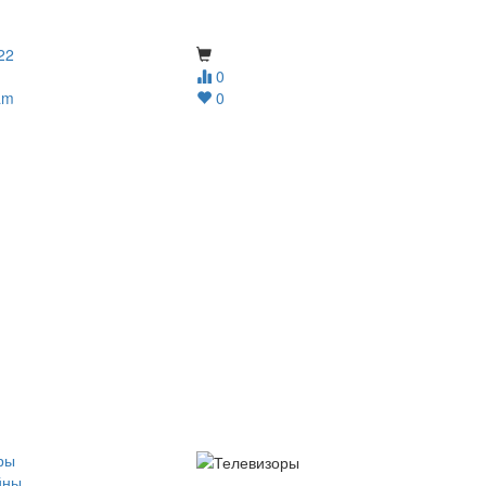
22
0
am
0
ры
йны