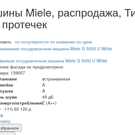
ны Miele, распродажа, Т
т протечек
ровать
по популярности
по названию
по цене
ваемая посудомоечная машина Miele G 5000 U White
ение фасада не предусмотрено
вара: 139007
становки
встраиваемая
 мойки
A
 сушки
A
нь шума
45 дБ
 энергопотребления
E (A++)
0
-11%
60 120 р.
 р.
рзину
збранное