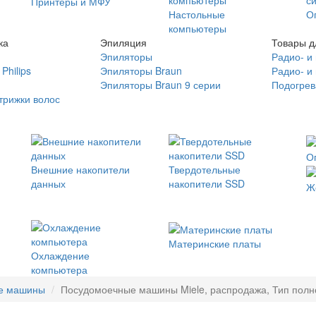
Принтеры и МФУ
Настольные
О
компьютеры
ка
Эпиляция
Товары д
Эпиляторы
Радио- и
Philips
Эпиляторы Braun
Радио- и
Эпиляторы Braun 9 серии
Подогрев
трижки волос
О
Внешние накопители
Твердотельные
данных
накопители SSD
Ж
Материнские платы
Охлаждение
компьютера
е машины
Посудомоечные машины Miele, распродажа, Тип полно