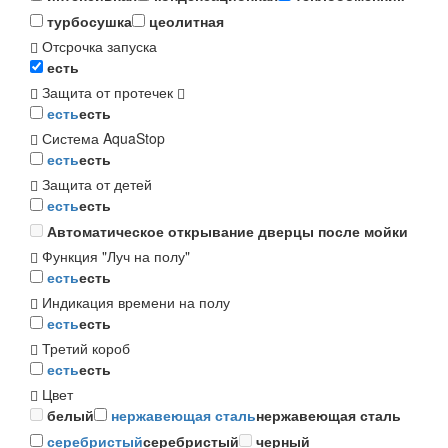
турбосушка
цеолитная
Отсрочка запуска
есть
Защита от протечек
есть
есть
Система AquaStop
есть
есть
Защита от детей
есть
есть
Автоматическое открывание дверцы после мойки
Функция "Луч на полу"
есть
есть
Индикация времени на полу
есть
есть
Третий короб
есть
есть
Цвет
белый
нержавеющая сталь
нержавеющая сталь
серебристый
серебристый
черный