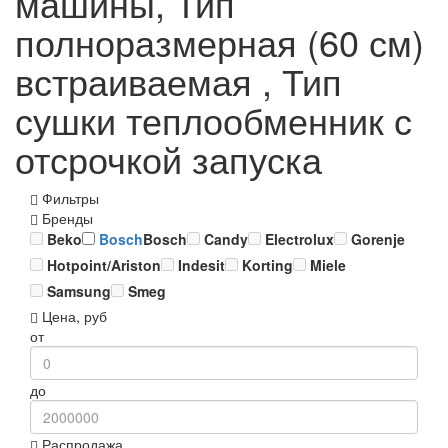
машины, Тип
полноразмерная (60 см)
встраиваемая , Тип
сушки теплообменник с
отсрочкой запуска
Фильтры
Бренды
Beko
Bosch
Bosch
Candy
Electrolux
Gorenje
Hotpoint/Ariston
Indesit
Korting
Miele
Samsung
Smeg
Цена, руб
от
до
Распродажа