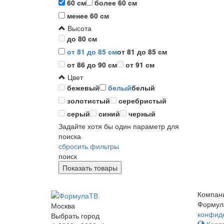
60 см
более 60 см
менее 60 см
Высота
до 80 см
от 81 до 85 см
от 81 до 85 см
от 86 до 90 см
от 91 см
Цвет
бежевый
белый
белый
золотистый
серебристый
серый
синий
черный
Задайте хотя бы один параметр для
поиска
сбросить фильтры
поиск
Компан
Формул
Москва
конфид
Выбрать город