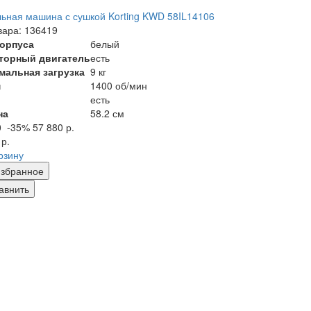
ьная машина с сушкой Korting KWD 58IL14106
вара: 136419
корпуса
белый
торный двигатель
есть
мальная загрузка
9 кг
м
1400 об/мин
есть
на
58.2 см
0
-35%
57 880 р.
 р.
рзину
збранное
авнить