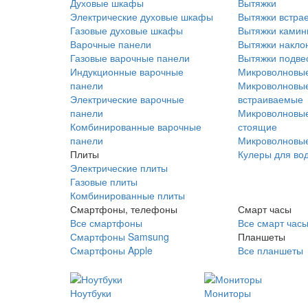
Духовые шкафы
Вытяжки
Электрические духовые шкафы
Вытяжки встра
Газовые духовые шкафы
Вытяжки ками
Варочные панели
Вытяжки накло
Газовые варочные панели
Вытяжки подве
Индукционные варочные
Микроволновые
панели
Микроволновые
Электрические варочные
встраиваемые
панели
Микроволновые
Комбинированные варочные
стоящие
панели
Микроволновые
Плиты
Кулеры для во
Электрические плиты
Газовые плиты
Комбинированные плиты
Смартфоны, телефоны
Смарт часы
Все смартфоны
Все смарт час
Смартфоны Samsung
Планшеты
Смартфоны Apple
Все планшеты
Ноутбуки
Мониторы