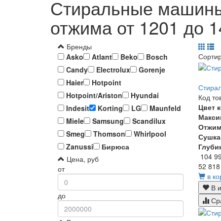
Стиральные машины 
отжима от 1201 до 
Бренды
Сорти
Asko
Atlant
Beko
Bosch
Candy
Electrolux
Gorenje
Haier
Hotpoint
Стирал
Hotpoint/Ariston
Hyundai
Код то
Цвет 
Indesit
Korting
LG
Maunfeld
Макси
Miele
Samsung
Scandilux
Отжи
Smeg
Thomson
Whirlpool
Сушка
Глуби
Zanussi
Бирюса
104 9
Цена, руб
52 818
от
в ко
В и
до
Ср