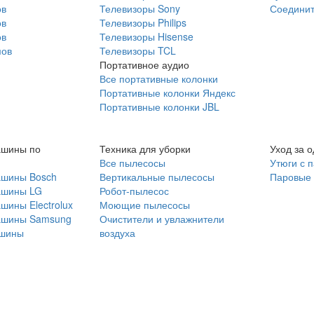
ов
Телевизоры Sony
Соединит
ов
Телевизоры Philips
ов
Телевизоры Hisense
мов
Телевизоры TCL
Портативное аудио
Все портативные колонки
Портативные колонки Яндекс
Портативные колонки JBL
ашины по
Техника для уборки
Уход за 
Все пылесосы
Утюги с 
ашины Bosch
Вертикальные пылесосы
Паровые
ашины LG
Робот-пылесос
шины Electrolux
Моющие пылесосы
ашины Samsung
Очистители и увлажнители
шины
воздуха