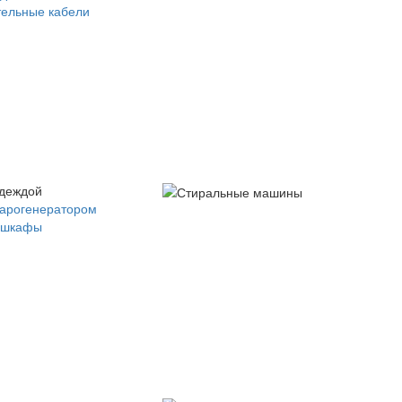
ельные кабели
одеждой
парогенератором
 шкафы