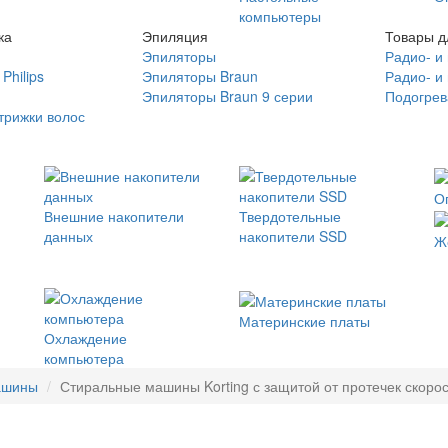
компьютеры
ка
Эпиляция
Товары д
Эпиляторы
Радио- и
Philips
Эпиляторы Braun
Радио- и
Эпиляторы Braun 9 серии
Подогрев
трижки волос
О
Внешние накопители
Твердотельные
данных
накопители SSD
Ж
Материнские платы
Охлаждение
компьютера
ашины
Стиральные машины Korting с защитой от протечек скорос