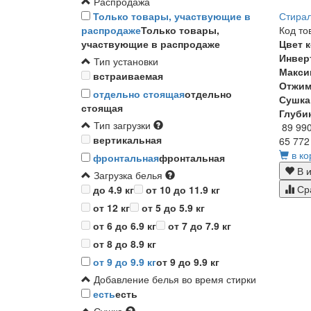
Распродажа
Стирал
Только товары, участвующие в
Код то
распродаже
Только товары,
Цвет 
участвующие в распродаже
Инвер
Тип установки
Макси
встраиваемая
Отжи
отдельно стоящая
отдельно
Сушка
стоящая
Глуби
Тип загрузки
89 99
вертикальная
65 772
в ко
фронтальная
фронтальная
В и
Загрузка белья
Ср
до 4.9 кг
от 10 до 11.9 кг
от 12 кг
от 5 до 5.9 кг
от 6 до 6.9 кг
от 7 до 7.9 кг
от 8 до 8.9 кг
от 9 до 9.9 кг
от 9 до 9.9 кг
Добавление белья во время стирки
есть
есть