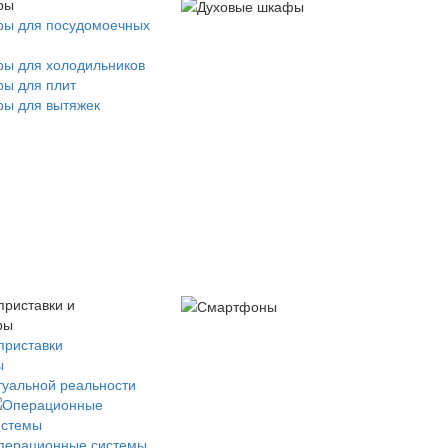
ры
ры для посудомоечных
ры для холодильников
ры для плит
ры для вытяжек
приставки и
ры
приставки
ы
туальной реальности
перационные системы