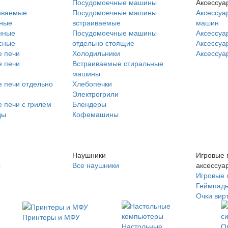
Посудомоечные машины
Аксессуа
еваемые
Посудомоечные машины
Аксессуа
нные
встраиваемые
машин
нные
Посудомоечные машины
Аксессуа
сные
отдельно стоящие
Аксессуа
 печи
Холодильники
Аксессуа
 печи
Встраиваемые стиральные
машины
 печи отдельно
Хлебопечки
Электрогрили
 печи с грилем
Блендеры
ды
Кофемашины
Наушники
Игровые 
ы
Все наушники
аксессуа
Игровые 
Геймпад
Очки вир
Принтеры и МФУ
Настольные
О