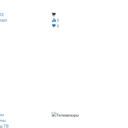
22
gram
0
0
ры
йны
д ТВ