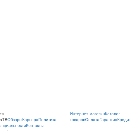
ия
Интернет-магазин
Каталог
аТВ
Обзоры
Карьера
Политика
товаров
Оплата
Гарантия
Кредит
енциальности
Контакты