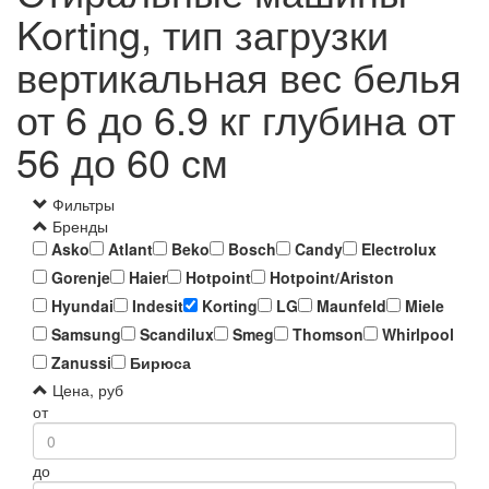
Korting, тип загрузки
вертикальная вес белья
от 6 до 6.9 кг глубина от
56 до 60 см
Фильтры
Бренды
Asko
Atlant
Beko
Bosch
Candy
Electrolux
Gorenje
Haier
Hotpoint
Hotpoint/Ariston
Hyundai
Indesit
Korting
LG
Maunfeld
Miele
Samsung
Scandilux
Smeg
Thomson
Whirlpool
Zanussi
Бирюса
Цена, руб
от
до