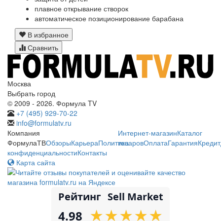
плавное открывание створок
автоматическое позиционирование барабана
В избранное
Сравнить
Москва
Выбрать город
© 2009 - 2026. Формула TV
+7 (495) 929-70-22
info@formulatv.ru
Компания
Интернет-магазин
Каталог
ФормулаТВ
Обзоры
Карьера
Политика
товаров
Оплата
Гарантия
Кредит
конфиденциальности
Контакты
Карта сайта
Рейтинг
Sell Market
★
★
★
★
★
★
★
★
★
★
4.98