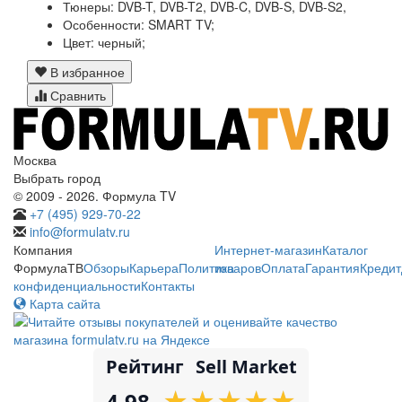
Тюнеры:
DVB-T, DVB-T2, DVB-C, DVB-S, DVB-S2,
Особенности:
SMART TV;
Цвет:
черный;
В избранное
Сравнить
Москва
Выбрать город
© 2009 - 2026. Формула TV
+7 (495) 929-70-22
info@formulatv.ru
Компания
Интернет-магазин
Каталог
ФормулаТВ
Обзоры
Карьера
Политика
товаров
Оплата
Гарантия
Кредит
конфиденциальности
Контакты
Карта сайта
Рейтинг
Sell Market
★
★
★
★
★
★
★
★
★
★
4.98