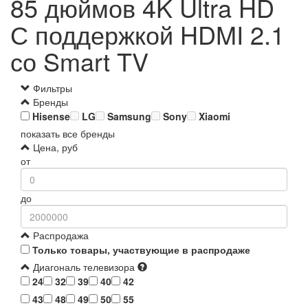
85 дюймов 4K Ultra HD
С поддержкой HDMI 2.1
со Smart TV
Фильтры
Бренды
Hisense
LG
Samsung
Sony
Xiaomi
показать все бренды
Цена, руб
от
до
Распродажа
Только товары, участвующие в распродаже
Диагональ телевизора
24
32
39
40
42
43
48
49
50
55