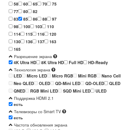
58
60
65
70
75
77
80
82
83
85
86
88
97
98
100
103
110
114
115
116
120
130
136
137
163
165
Разрешение экрана
4K Ultra HD
8K Ultra HD
Full HD
HD-Ready
Технология экрана
LED
Micro LED
Micro RGB
Mini RGB
Nano Cell
Neo QLED
OLED
QD-Mini LED
QD-OLED
QLED
QNED
RGB Mini LED
SQD Mini LED
ULED
Поддержка HDMI 2.1
есть
Телевизоры со Smart TV
есть
Частота обновления экрана