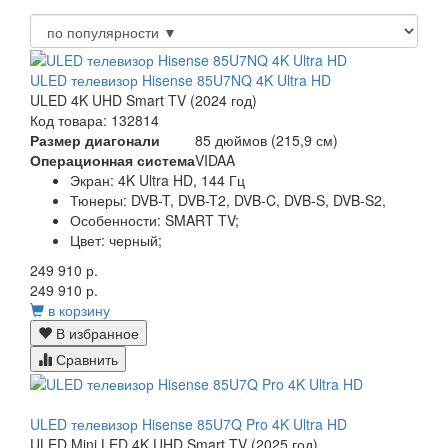
ULED телевизор Hisense 85U7NQ 4K Ultra HD
ULED 4K UHD Smart TV (2024 год)
Код товара: 132814
Размер диагонали
85 дюймов (215,9 см)
Операционная система
VIDAA
Экран:
4K Ultra HD, 144 Гц
Тюнеры:
DVB-T, DVB-T2, DVB-C, DVB-S, DVB-S2,
Особенности:
SMART TV;
Цвет:
черный;
249 910 р.
249 910 р.
в корзину
В избранное
Сравнить
ULED телевизор Hisense 85U7Q Pro 4K Ultra HD
ULED Mini LED 4K UHD Smart TV (2025 год)