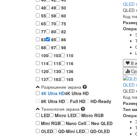
QLED т
48
49
50
QLED 4
55
58
60
Код то
Разме
65
70
75
Опера
77
80
82
83
85
86
88
97
98
100
103
110
В и
114
115
116
Ср
120
130
136
137
163
165
QLED т
Разрешение экрана
QLED 4
4K Ultra HD
4K Ultra HD
Код то
8K Ultra HD
Full HD
HD-Ready
Разме
Технология экрана
Тип м
Опера
LED
Micro LED
Micro RGB
Mini RGB
Nano Cell
Neo QLED
OLED
QD-Mini LED
QD-OLED