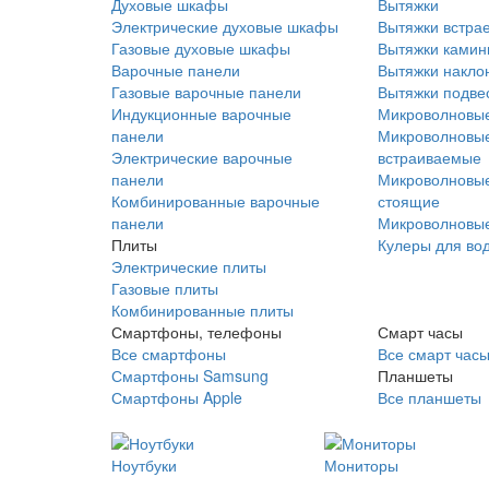
Духовые шкафы
Вытяжки
Электрические духовые шкафы
Вытяжки встра
Газовые духовые шкафы
Вытяжки ками
Варочные панели
Вытяжки накло
Газовые варочные панели
Вытяжки подве
Индукционные варочные
Микроволновые
панели
Микроволновые
Электрические варочные
встраиваемые
панели
Микроволновые
Комбинированные варочные
стоящие
панели
Микроволновые
Плиты
Кулеры для во
Электрические плиты
Газовые плиты
Комбинированные плиты
Смартфоны, телефоны
Смарт часы
Все смартфоны
Все смарт час
Смартфоны Samsung
Планшеты
Смартфоны Apple
Все планшеты
Ноутбуки
Мониторы