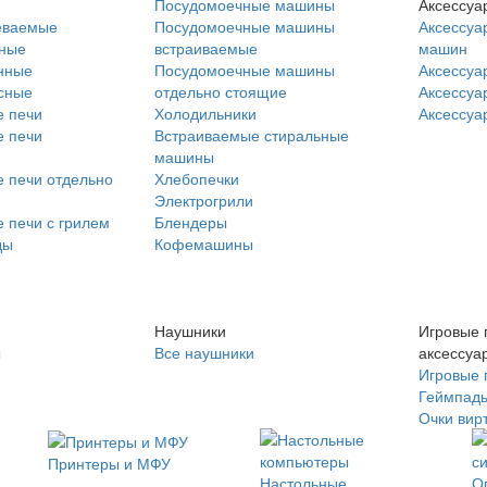
Посудомоечные машины
Аксессуа
еваемые
Посудомоечные машины
Аксессуа
нные
встраиваемые
машин
нные
Посудомоечные машины
Аксессуа
сные
отдельно стоящие
Аксессуа
 печи
Холодильники
Аксессуа
 печи
Встраиваемые стиральные
машины
 печи отдельно
Хлебопечки
Электрогрили
 печи с грилем
Блендеры
ды
Кофемашины
Наушники
Игровые 
ы
Все наушники
аксессуа
Игровые 
Геймпад
Очки вир
Принтеры и МФУ
Настольные
О