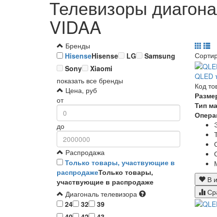
Телевизоры диагона
VIDAA
Бренды
Сорти
Hisense
Hisense
LG
Samsung
Sony
Xiaomi
QLED т
показать все бренды
Код то
Цена, руб
Разме
от
Тип м
Опера
до
Распродажа
Только товары, участвующие в
распродаже
Только товары,
В и
участвующие в распродаже
Ср
Диагональ телевизора
24
32
39
40
42
43