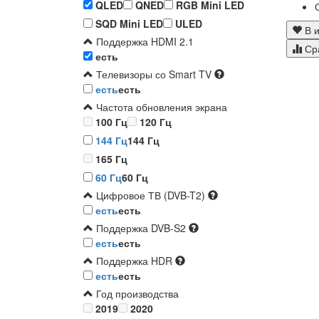
QLED
QNED
RGB Mini LED
SQD Mini LED
ULED
В и
Поддержка HDMI 2.1
Ср
есть
Телевизоры со Smart TV
есть
есть
Частота обновления экрана
100 Гц
120 Гц
144 Гц
144 Гц
165 Гц
60 Гц
60 Гц
Цифровое ТВ (DVB-T2)
есть
есть
Поддержка DVB-S2
есть
есть
Поддержка HDR
есть
есть
Год производства
2019
2020