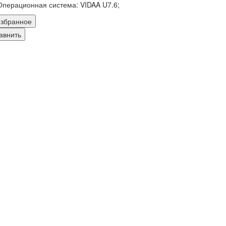
Операционная система:
VIDAA U7.6;
збранное
авнить