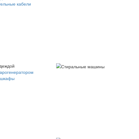
ельные кабели
одеждой
парогенератором
 шкафы