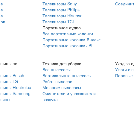
ов
Телевизоры Sony
Соединит
ов
Телевизоры Philips
ов
Телевизоры Hisense
мов
Телевизоры TCL
Портативное аудио
Все портативные колонки
Портативные колонки Яндекс
Портативные колонки JBL
ашины по
Техника для уборки
Уход за 
Все пылесосы
Утюги с 
ашины Bosch
Вертикальные пылесосы
Паровые
ашины LG
Робот-пылесос
шины Electrolux
Моющие пылесосы
ашины Samsung
Очистители и увлажнители
шины
воздуха