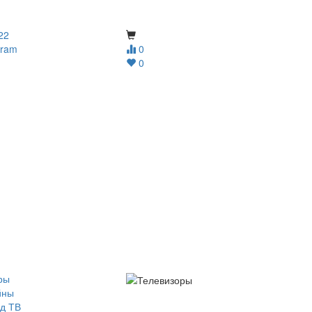
22
gram
0
0
ры
йны
д ТВ