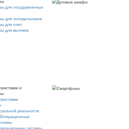
ры
ры для посудомоечных
ры для холодильников
ры для плит
ры для вытяжек
приставки и
ры
приставки
ы
туальной реальности
перационные системы