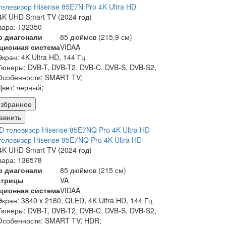
елевизор Hisense 85E7N Pro 4K Ultra HD
K UHD Smart TV (2024 год)
вара: 132350
р диагонали
85 дюймов (215,9 см)
ционная система
VIDAA
Экран:
4K Ultra HD, 144 Гц
Тюнеры:
DVB-T, DVB-T2, DVB-C, DVB-S, DVB-S2,
Особенности:
SMART TV;
Цвет:
черный;
збранное
авнить
елевизор Hisense 85E7NQ Pro 4K Ultra HD
K UHD Smart TV (2024 год)
вара: 136578
р диагонали
85 дюймов (215 см)
атрицы
VA
ционная система
VIDAA
Экран:
3840 x 2160, QLED, 4K Ultra HD, 144 Гц
Тюнеры:
DVB-T, DVB-T2, DVB-C, DVB-S, DVB-S2,
Особенности:
SMART TV; HDR;