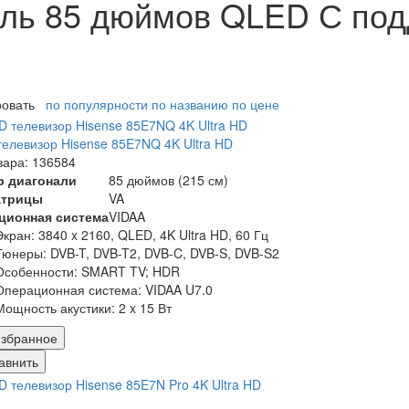
ль 85 дюймов QLED С под
ровать
по популярности
по названию
по цене
елевизор Hisense 85E7NQ 4K Ultra HD
вара: 136584
р диагонали
85 дюймов (215 см)
атрицы
VA
ционная система
VIDAA
Экран:
3840 x 2160, QLED, 4K Ultra HD, 60 Гц
Тюнеры:
DVB-T, DVB-T2, DVB-C, DVB-S, DVB-S2
Особенности:
SMART TV; HDR
Операционная система:
VIDAA U7.0
Мощность акустики:
2 x 15 Вт
збранное
авнить