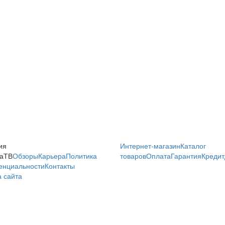
ия
Интернет-магазин
Каталог
аТВ
Обзоры
Карьера
Политика
товаров
Оплата
Гарантия
Кредит
енциальности
Контакты
 сайта