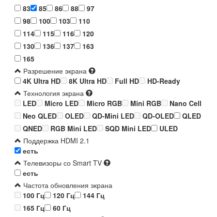
83
85
86
88
97
98
100
103
110
114
115
116
120
130
136
137
163
165
Разрешение экрана
4K Ultra HD
8K Ultra HD
Full HD
HD-Ready
Технология экрана
LED
Micro LED
Micro RGB
Mini RGB
Nano Cell
Neo QLED
OLED
QD-Mini LED
QD-OLED
QLED
QNED
RGB Mini LED
SQD Mini LED
ULED
Поддержка HDMI 2.1
есть
Телевизоры со Smart TV
есть
Частота обновления экрана
100 Гц
120 Гц
144 Гц
165 Гц
60 Гц