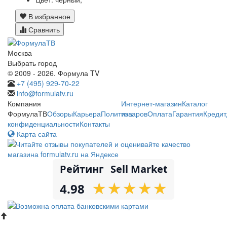
В избранное
Сравнить
Москва
Выбрать город
© 2009 - 2026. Формула TV
+7 (495) 929-70-22
info@formulatv.ru
Компания
Интернет-магазин
Каталог
ФормулаТВ
Обзоры
Карьера
Политика
товаров
Оплата
Гарантия
Кредит
конфиденциальности
Контакты
Карта сайта
Рейтинг
Sell Market
★
★
★
★
★
★
★
★
★
★
4.98