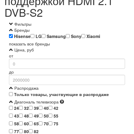
поддержкой HDMI 2.1
DVB-S2
Фильтры
Бренды
Hisense
LG
Samsung
Sony
Xiaomi
показать все бренды
Цена, руб
от
до
Распродажа
Только товары, участвующие в распродаже
Диагональ телевизора
24
32
39
40
42
43
48
49
50
55
58
60
65
70
75
77
80
82