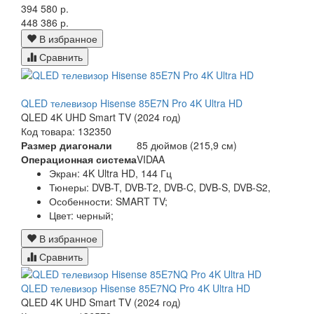
394 580 р.
448 386 р.
В избранное
Сравнить
QLED телевизор Hisense 85E7N Pro 4K Ultra HD
QLED 4K UHD Smart TV (2024 год)
Код товара: 132350
Размер диагонали
85 дюймов (215,9 см)
Операционная система
VIDAA
Экран:
4K Ultra HD, 144 Гц
Тюнеры:
DVB-T, DVB-T2, DVB-C, DVB-S, DVB-S2,
Особенности:
SMART TV;
Цвет:
черный;
В избранное
Сравнить
QLED телевизор Hisense 85E7NQ Pro 4K Ultra HD
QLED 4K UHD Smart TV (2024 год)