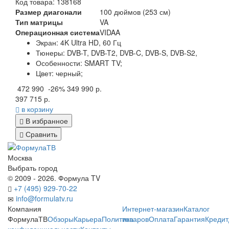
Код товара: 138168
Размер диагонали
100 дюймов (253 см)
Тип матрицы
VA
Операционная система
VIDAA
Экран:
4K Ultra HD, 60 Гц
Тюнеры:
DVB-T, DVB-T2, DVB-C, DVB-S, DVB-S2,
Особенности:
SMART TV;
Цвет:
черный;
472 990
-26%
349 990 р.
397 715 р.
в корзину
В избранное
Сравнить
Москва
Выбрать город
© 2009 - 2026. Формула TV
+7 (495) 929-70-22
info@formulatv.ru
Компания
Интернет-магазин
Каталог
ФормулаТВ
Обзоры
Карьера
Политика
товаров
Оплата
Гарантия
Кредит
конфиденциальности
Контакты