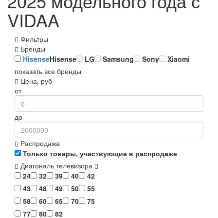
2025 модельного года с
VIDAA
Фильтры
Бренды
Hisense
Hisense
LG
Samsung
Sony
Xiaomi
показать все бренды
Цена, руб
от
до
Распродажа
Только товары, участвующие в распродаже
Диагональ телевизора
24
32
39
40
42
43
48
49
50
55
58
60
65
70
75
77
80
82