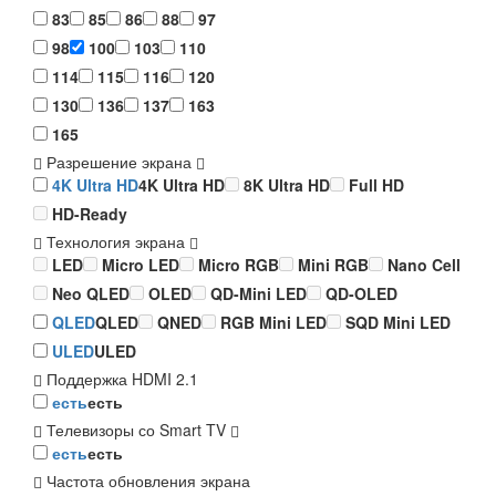
83
85
86
88
97
98
100
103
110
114
115
116
120
130
136
137
163
165
Разрешение экрана
4K Ultra HD
4K Ultra HD
8K Ultra HD
Full HD
HD-Ready
Технология экрана
LED
Micro LED
Micro RGB
Mini RGB
Nano Cell
Neo QLED
OLED
QD-Mini LED
QD-OLED
QLED
QLED
QNED
RGB Mini LED
SQD Mini LED
ULED
ULED
Поддержка HDMI 2.1
есть
есть
Телевизоры со Smart TV
есть
есть
Частота обновления экрана