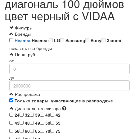
диагональ 100 дюймов
цвет черный с VIDAA
Фильтры
Бренды
Hisense
Hisense
LG
Samsung
Sony
Xiaomi
показать все бренды
Цена, руб
от
до
Распродажа
Только товары, участвующие в распродаже
Диагональ телевизора
24
32
39
40
42
43
48
49
50
55
58
60
65
70
75
77
80
82