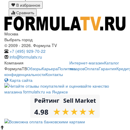
В избранное
Сравнить
Москва
Выбрать город
© 2009 - 2026. Формула TV
+7 (495) 929-70-22
info@formulatv.ru
Компания
Интернет-магазин
Каталог
ФормулаТВ
Обзоры
Карьера
Политика
товаров
Оплата
Гарантия
Кредит
конфиденциальности
Контакты
Карта сайта
Рейтинг
Sell Market
★
★
★
★
★
★
★
★
★
★
4.98