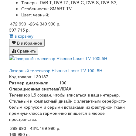
Тюнеры:
DVB-T, DVB-T2, DVB-C, DVB-S, DVB-S2,
Особенности:
SMART TV;
Цвет:
черный;
472 990
-26%
349 990 р.
397 715 р.
в корзину
В избранное
Сравнить
Лазерный телевизор Hisense Laser TV 100L5H
Код товара: 130187
Размер диагонали
100
Операционная система
VIDAA
Телевизор L5 создан, чтобы вписаться в ваш интерьер.
Стильный и компактный дизайн с элегантным серебристо-
белым корпусом и серыми вставками из фактурной ткани
премиум-класса гармонично впишется в любое
пространство.
299 990
-43%
169 990 р.
169 990 р.