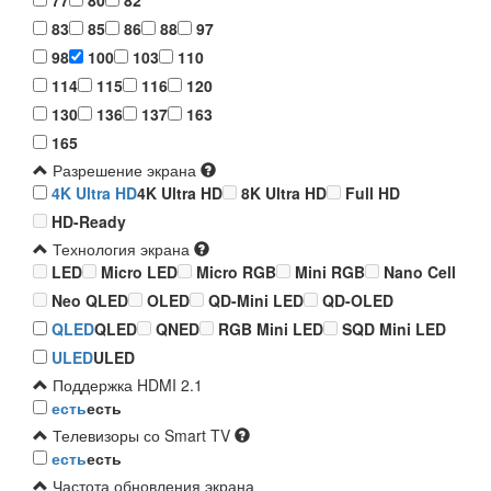
83
85
86
88
97
98
100
103
110
114
115
116
120
130
136
137
163
165
Разрешение экрана
4K Ultra HD
4K Ultra HD
8K Ultra HD
Full HD
HD-Ready
Технология экрана
LED
Micro LED
Micro RGB
Mini RGB
Nano Cell
Neo QLED
OLED
QD-Mini LED
QD-OLED
QLED
QLED
QNED
RGB Mini LED
SQD Mini LED
ULED
ULED
Поддержка HDMI 2.1
есть
есть
Телевизоры со Smart TV
есть
есть
Частота обновления экрана