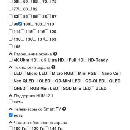
58
60
65
70
75
77
80
82
83
85
86
88
97
98
100
103
110
114
115
116
120
130
136
137
163
165
Разрешение экрана
4K Ultra HD
8K Ultra HD
Full HD
HD-Ready
Технология экрана
LED
Micro LED
Micro RGB
Mini RGB
Nano Cell
Neo QLED
OLED
QD-Mini LED
QD-OLED
QLED
QNED
RGB Mini LED
SQD Mini LED
ULED
Поддержка HDMI 2.1
есть
Телевизоры со Smart TV
есть
Частота обновления экрана
100 Гц
120 Гц
144 Гц