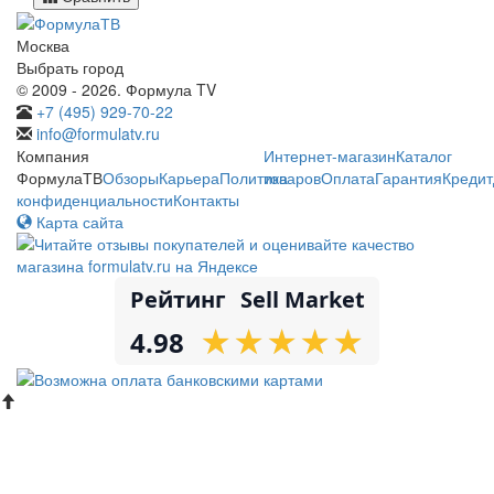
Москва
Выбрать город
© 2009 - 2026. Формула TV
+7 (495) 929-70-22
info@formulatv.ru
Компания
Интернет-магазин
Каталог
ФормулаТВ
Обзоры
Карьера
Политика
товаров
Оплата
Гарантия
Кредит
конфиденциальности
Контакты
Карта сайта
Рейтинг
Sell Market
★
★
★
★
★
★
★
★
★
★
4.98