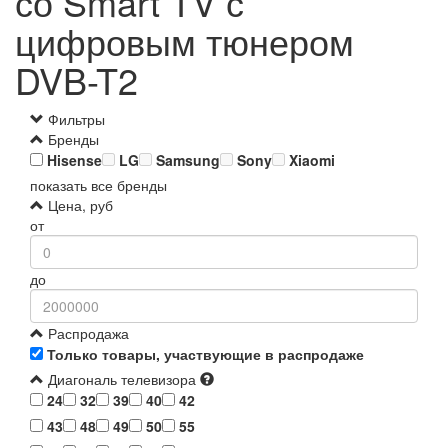
со Smart TV с
цифровым тюнером
DVB-T2
Фильтры
Бренды
Hisense
LG
Samsung
Sony
Xiaomi
показать все бренды
Цена, руб
от
до
Распродажа
Только товары, участвующие в распродаже
Диагональ телевизора
24
32
39
40
42
43
48
49
50
55