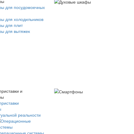
ры
ры для посудомоечных
ры для холодильников
ры для плит
ры для вытяжек
приставки и
ры
приставки
ы
туальной реальности
перационные системы