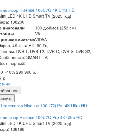
елевизор Hisense 100U7Q 4K Ultra HD
ini LED 4K UHD Smart TV (2025 год)
вара: 138200
р диагонали
100 дюймов (253 см)
атрицы
VA
ционная система
VIDAA
Экран:
4K Ultra HD, 60 Гц
Тюнеры:
DVB-T, DVB-T2, DVB-C, DVB-S, DVB-S2,
Особенности:
SMART TV;
Цвет:
черный;
50
-10%
299 990 р.
7 р.
рзину
збранное
авнить
елевизор Hisense 100U7Q Pro 4K Ultra HD
ini LED 4K UHD Smart TV (2025 год)
вара: 138168