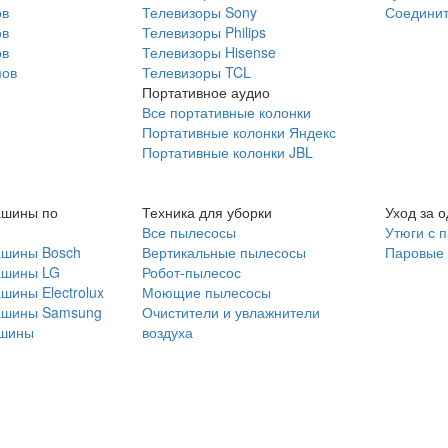
ов
Телевизоры Sony
Соединит
ов
Телевизоры Philips
ов
Телевизоры Hisense
мов
Телевизоры TCL
Портативное аудио
Все портативные колонки
Портативные колонки Яндекс
Портативные колонки JBL
ашины по
Техника для уборки
Уход за 
Все пылесосы
Утюги с 
ашины Bosch
Вертикальные пылесосы
Паровые
ашины LG
Робот-пылесос
шины Electrolux
Моющие пылесосы
ашины Samsung
Очистители и увлажнители
шины
воздуха