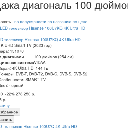
дажа диагональ 100 дюймо
ровать
по популярности
по названию
по цене
ED телевизор Hisense 100U7KQ 4K Ultra HD
K UHD Smart TV (2023 год)
вара: 131070
р диагонали
100 дюймов (254 см)
ционная система
VIDAA
Экран:
4K Ultra HD, 144 Гц
Тюнеры:
DVB-T, DVB-T2, DVB-C, DVB-S, DVB-S2,
Особенности:
SMART TV;
Цвет:
черный;
90
-22%
278 250 р.
3 р.
рзину
збранное
авнить