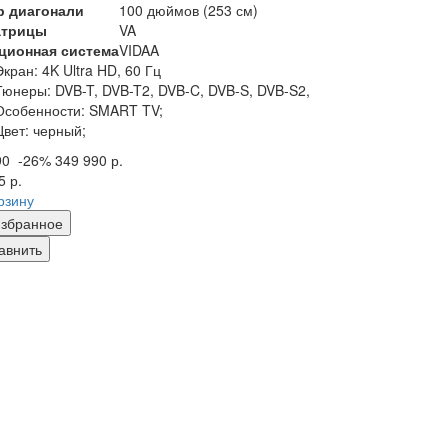
р диагонали
100 дюймов (253 см)
атрицы
VA
ционная система
VIDAA
Экран:
4K Ultra HD, 60 Гц
Тюнеры:
DVB-T, DVB-T2, DVB-C, DVB-S, DVB-S2,
Особенности:
SMART TV;
Цвет:
черный;
90
-26%
349 990 р.
5 р.
рзину
збранное
авнить