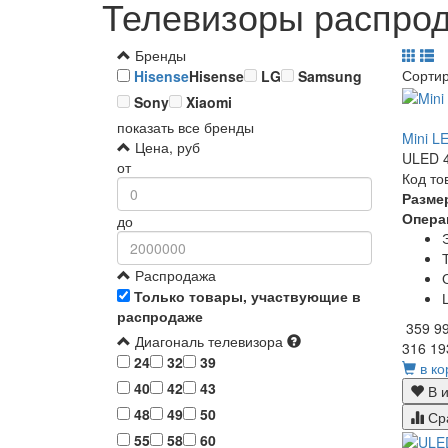
Телевизоры распро
Бренды
Сорти
Hisense
Hisense
LG
Samsung
Sony
Xiaomi
показать все бренды
Mini L
Цена, руб
ULED 4
от
Код то
Разме
Опера
до
Распродажа
Только товары, участвующие в
распродаже
359 9
Диагональ телевизора
316 19
24
32
39
в ко
40
42
43
В и
48
49
50
Ср
55
58
60