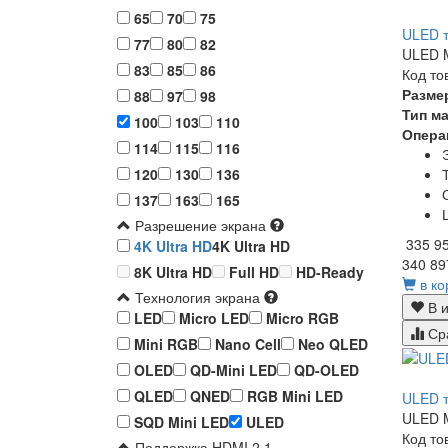
65
70
75
ULED т
77
80
82
ULED M
83
85
86
Код то
Разме
88
97
98
Тип м
100
103
110
Опера
114
115
116
120
130
136
137
163
165
Разрешение экрана
335 9
4K Ultra HD
4K Ultra HD
340 89
8K Ultra HD
Full HD
HD-Ready
в ко
Технология экрана
В и
LED
Micro LED
Micro RGB
Ср
Mini RGB
Nano Cell
Neo QLED
OLED
QD-Mini LED
QD-OLED
QLED
QNED
RGB Mini LED
ULED т
ULED M
SQD Mini LED
ULED
Код то
Поддержка HDMI 2.1