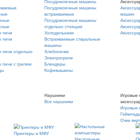
Посудомоечные машины
Аксессуа
еваемые
Посудомоечные машины
Аксессуа
нные
встраиваемые
машин
нные
Посудомоечные машины
Аксессуа
сные
отдельно стоящие
Аксессуа
 печи
Холодильники
Аксессуа
 печи
Встраиваемые стиральные
машины
 печи отдельно
Хлебопечки
Электрогрили
 печи с грилем
Блендеры
ды
Кофемашины
Наушники
Игровые 
ы
Все наушники
аксессуа
Игровые 
Геймпад
Очки вир
Принтеры и МФУ
Настольные
О