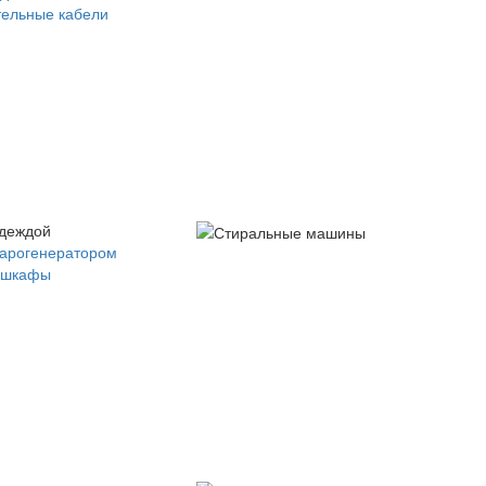
ельные кабели
одеждой
парогенератором
 шкафы