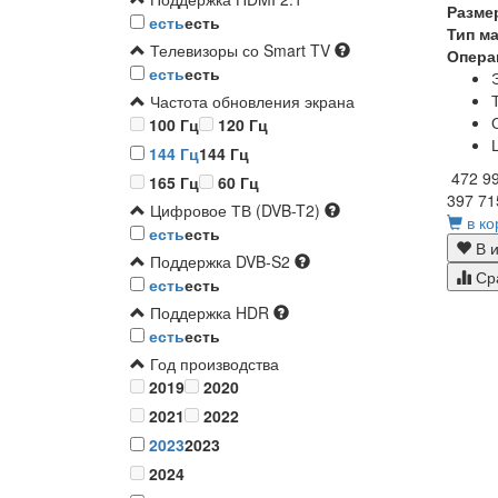
Разме
есть
есть
Тип м
Телевизоры со Smart TV
Опера
есть
есть
Частота обновления экрана
100 Гц
120 Гц
144 Гц
144 Гц
472 9
165 Гц
60 Гц
397 71
Цифровое ТВ (DVB-T2)
в ко
есть
есть
В и
Поддержка DVB-S2
Ср
есть
есть
Поддержка HDR
есть
есть
Год производства
2019
2020
2021
2022
2023
2023
2024