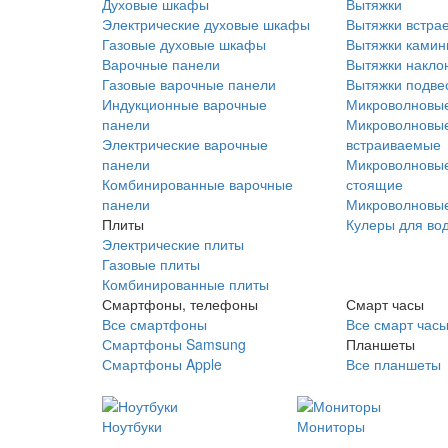
Духовые шкафы
Вытяжки
Электрические духовые шкафы
Вытяжки встра
Газовые духовые шкафы
Вытяжки ками
Варочные панели
Вытяжки накло
Газовые варочные панели
Вытяжки подве
Индукционные варочные
Микроволновые
панели
Микроволновые
Электрические варочные
встраиваемые
панели
Микроволновые
Комбинированные варочные
стоящие
панели
Микроволновые
Плиты
Кулеры для во
Электрические плиты
Газовые плиты
Комбинированные плиты
Смартфоны, телефоны
Смарт часы
Все смартфоны
Все смарт час
Смартфоны Samsung
Планшеты
Смартфоны Apple
Все планшеты
Ноутбуки
Мониторы