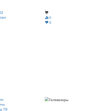
22
gram
0
0
ры
йны
д ТВ