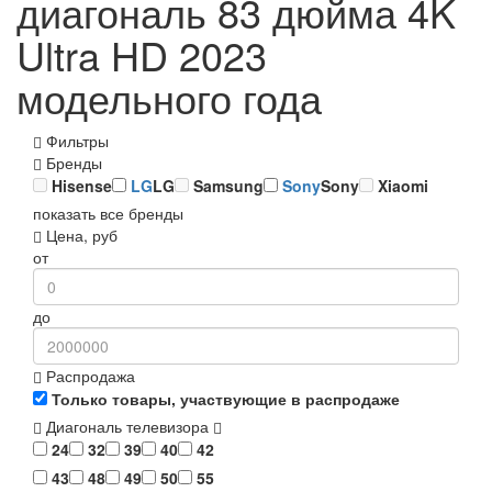
диагональ 83 дюйма 4K
Ultra HD 2023
модельного года
Фильтры
Бренды
Hisense
LG
LG
Samsung
Sony
Sony
Xiaomi
показать все бренды
Цена, руб
от
до
Распродажа
Только товары, участвующие в распродаже
Диагональ телевизора
24
32
39
40
42
43
48
49
50
55