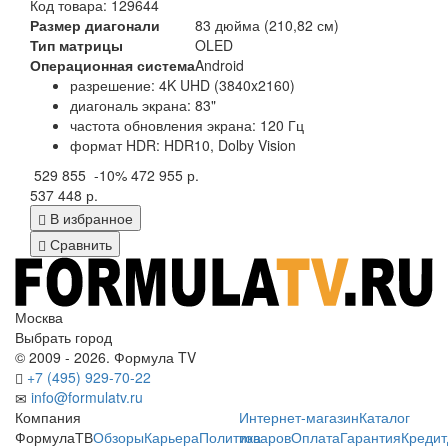
Код товара: 129644
Размер диагонали
83 дюйма (210,82 см)
Тип матрицы
OLED
Операционная система
Android
разрешение: 4K UHD (3840x2160)
диагональ экрана: 83"
частота обновления экрана: 120 Гц
формат HDR: HDR10, Dolby Vision
529 855
-10%
472 955 р.
537 448 р.
В избранное
Сравнить
Москва
Выбрать город
© 2009 - 2026. Формула TV
+7 (495) 929-70-22
info@formulatv.ru
Компания
Интернет-магазин
Каталог
ФормулаТВ
Обзоры
Карьера
Политика
товаров
Оплата
Гарантия
Кредит