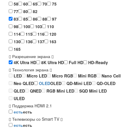
58
60
65
70
75
77
80
82
83
85
86
88
97
98
100
103
110
114
115
116
120
130
136
137
163
165
Разрешение экрана
4K Ultra HD
8K Ultra HD
Full HD
HD-Ready
Технология экрана
LED
Micro LED
Micro RGB
Mini RGB
Nano Cell
Neo QLED
OLED
OLED
QD-Mini LED
QD-OLED
QLED
QNED
RGB Mini LED
SQD Mini LED
ULED
Поддержка HDMI 2.1
есть
есть
Телевизоры со Smart TV
есть
есть