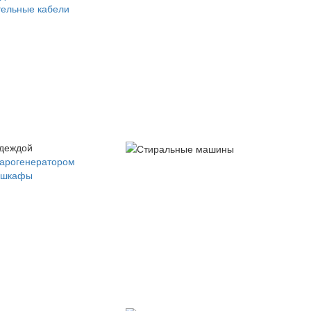
ельные кабели
одеждой
парогенератором
 шкафы