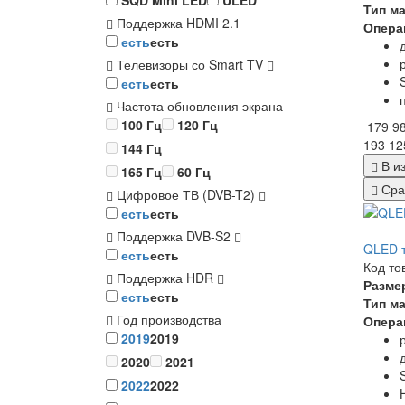
SQD Mini LED
ULED
Тип м
Поддержка HDMI 2.1
Опера
есть
есть
Телевизоры со Smart TV
есть
есть
Частота обновления экрана
100 Гц
120 Гц
179 9
193 12
144 Гц
В и
165 Гц
60 Гц
Сра
Цифровое ТВ (DVB-T2)
есть
есть
Поддержка DVB-S2
QLED 
есть
есть
Код то
Поддержка HDR
Разме
есть
есть
Тип м
Год производства
Опера
2019
2019
2020
2021
2022
2022