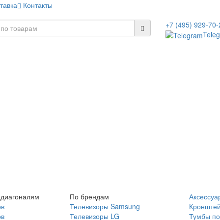
тавка
Контакты
+7 (495) 929-70-
Tele
 диагоналям
По брендам
Аксессуа
ов
Телевизоры Samsung
Кронште
ов
Телевизоры LG
Тумбы по