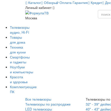
Каталог
Обзоры
Оплата
Гарантия
Кредит
Дос
Личный кабинет
Москва
Телевизоры
аудио, Hi-Fi
Товары
для дома
Техника
для кухни
Смартфоны
и гаджеты
Ноутбуки
и компьютеры
Красота
и здоровье
Комплектующие
ПК
Все телевизоры
Телевизоры по
Телевизоры по распродаже
32" - 39" дюйм
LED телевизоры
40" - 43" дюйм