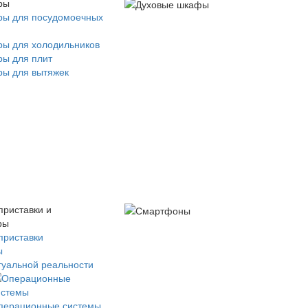
ры
ры для посудомоечных
ры для холодильников
ры для плит
ры для вытяжек
приставки и
ры
приставки
ы
туальной реальности
перационные системы