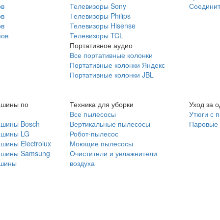
ов
Телевизоры Sony
Соединит
ов
Телевизоры Philips
ов
Телевизоры Hisense
мов
Телевизоры TCL
Портативное аудио
Все портативные колонки
Портативные колонки Яндекс
Портативные колонки JBL
ашины по
Техника для уборки
Уход за 
Все пылесосы
Утюги с 
ашины Bosch
Вертикальные пылесосы
Паровые
ашины LG
Робот-пылесос
шины Electrolux
Моющие пылесосы
ашины Samsung
Очистители и увлажнители
шины
воздуха