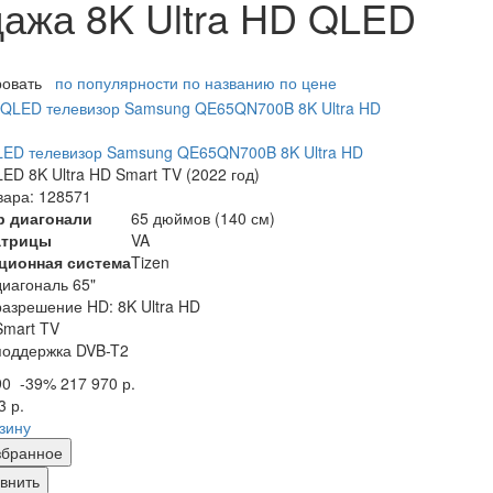
ажа 8K Ultra HD QLED
ровать
по популярности
по названию
по цене
LED телевизор Samsung QE65QN700B 8K Ultra HD
ED 8K Ultra HD Smart TV (2022 год)
вара: 128571
р диагонали
65 дюймов (140 см)
атрицы
VA
ционная система
Tizen
диагональ 65"
разрешение HD: 8K Ultra HD
Smart TV
поддержка DVB-T2
90
-39%
217 970 р.
3 р.
рзину
збранное
внить