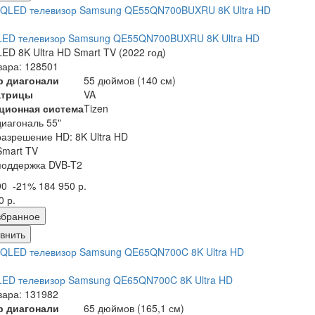
LED телевизор Samsung QE55QN700BUXRU 8K Ultra HD
ED 8K Ultra HD Smart TV (2022 год)
вара: 128501
р диагонали
55 дюймов (140 см)
атрицы
VA
ционная система
Tizen
диагональ 55"
разрешение HD: 8K Ultra HD
Smart TV
поддержка DVB-T2
90
-21%
184 950 р.
0 р.
збранное
внить
LED телевизор Samsung QE65QN700C 8K Ultra HD
вара: 131982
р диагонали
65 дюймов (165,1 см)