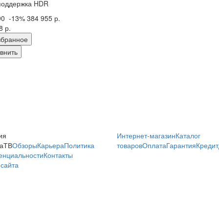
поддержка HDR
90
-13%
384 955 р.
8 р.
збранное
внить
ия
Интернет-магазин
Каталог
аТВ
Обзоры
Карьера
Политика
товаров
Оплата
Гарантия
Кредит
енциальности
Контакты
сайта