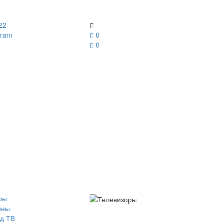
22
gram
0
0
ры
йны
д ТВ