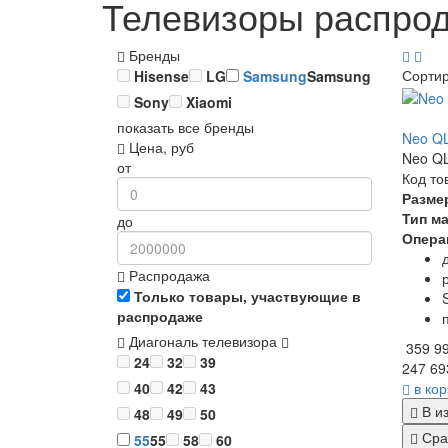
Телевизоры распрод
Бренды
Сорти
Hisense
LG
Samsung
Samsung
Sony
Xiaomi
показать все бренды
Neo Q
Цена, руб
Neo QL
от
Код то
Разме
Тип м
до
Опера
Распродажа
Только товары, участвующие в
распродаже
Диагональ телевизора
359 9
24
32
39
247 69
в ко
40
42
43
В и
48
49
50
Сра
55
55
58
60