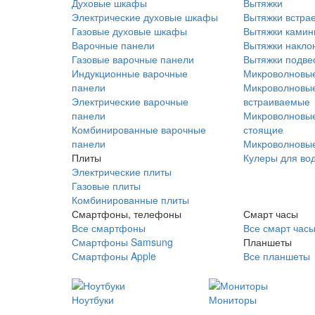
Духовые шкафы
Вытяжки
Электрические духовые шкафы
Вытяжки встра
Газовые духовые шкафы
Вытяжки ками
Варочные панели
Вытяжки накло
Газовые варочные панели
Вытяжки подве
Индукционные варочные
Микроволновые
панели
Микроволновые
Электрические варочные
встраиваемые
панели
Микроволновые
Комбинированные варочные
стоящие
панели
Микроволновые
Плиты
Кулеры для во
Электрические плиты
Газовые плиты
Комбинированные плиты
Смартфоны, телефоны
Смарт часы
Все смартфоны
Все смарт час
Смартфоны Samsung
Планшеты
Смартфоны Apple
Все планшеты
Ноутбуки
Мониторы