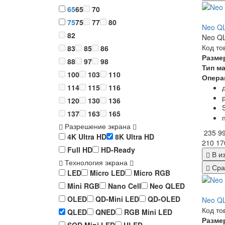
65
65
70
75
75
77
80
Neo Q
82
Neo QL
Код то
83
85
86
Разме
88
97
98
Тип м
100
103
110
Опера
114
115
116
120
130
136
137
163
165
Разрешение экрана
235 9
4K Ultra HD
8K Ultra HD
210 17
Full HD
HD-Ready
В и
Технология экрана
Сра
LED
Micro LED
Micro RGB
Mini RGB
Nano Cell
Neo QLED
OLED
QD-Mini LED
QD-OLED
Neo Q
Код то
QLED
QNED
RGB Mini LED
Разме