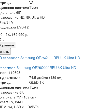
атрицы
VA
ционная система
Tizen
диагональ 65"
разрешение HD: 8K Ultra HD
Smart TV
поддержка DVB-T2
80
-5%
169 950 р.
5 р.
збранное
внить
телевизор Samsung QE75Q900RBU 8K Ultra HD
вара: 119693
р диагонали
74.5 дюйма (189 см)
атрицы
QLED 8K
ционная система
Tizen
разрешение 8K
диагональ 75" (189 см)
Smart TV, Wi-Fi
HDMI x4, USB x3, DVB-T2