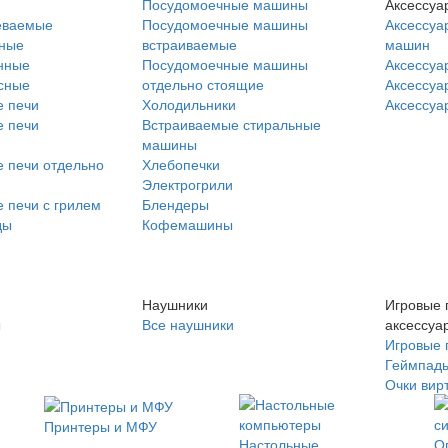
Посудомоечные машины
Аксессуа
еваемые
Посудомоечные машины
Аксессуа
нные
встраиваемые
машин
нные
Посудомоечные машины
Аксессуа
сные
отдельно стоящие
Аксессуа
 печи
Холодильники
Аксессуа
 печи
Встраиваемые стиральные
машины
 печи отдельно
Хлебопечки
Электрогрили
 печи с грилем
Блендеры
ды
Кофемашины
Наушники
Игровые 
ы
Все наушники
аксессуа
Игровые 
Геймпад
Очки вир
Принтеры и МФУ
Настольные
О