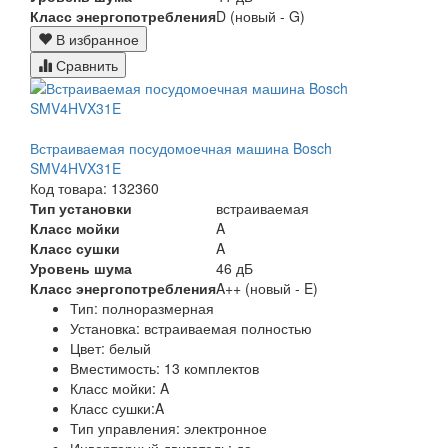
Класс энергопотребления
D (новый - G)
В избранное
Сравнить
Встраиваемая посудомоечная машина Bosch
SMV4HVX31E
Код товара: 132360
Тип установки
встраиваемая
Класс мойки
A
Класс сушки
A
Уровень шума
46 дБ
Класс энергопотребления
A++ (новый - E)
Тип:
полноразмерная
Установка:
встраиваемая полностью
Цвет:
белый
Вместимость: 13 комплектов
Класс мойки:
A
Класс сушки:
A
Тип управления:
электронное
Инверторный двигатель:
да