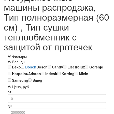
машины распродажа,
Тип полноразмерная (60
см) , Тип сушки
теплообменник с
защитой от протечек
Фильтры
Бренды
Beko
Bosch
Bosch
Candy
Electrolux
Gorenje
Hotpoint/Ariston
Indesit
Korting
Miele
Samsung
Smeg
Цена, руб
от
до