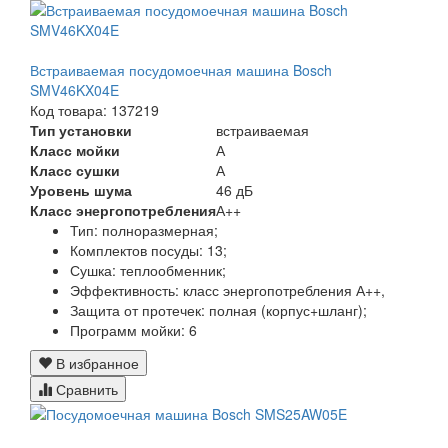
Встраиваемая посудомоечная машина Bosch
SMV46KX04E
Код товара: 137219
Тип установки
встраиваемая
Класс мойки
А
Класс сушки
А
Уровень шума
46 дБ
Класс энергопотребления
А++
Тип:
полноразмерная;
Комплектов посуды:
13;
Сушка: теплообменник
;
Эффективность:
класс энергопотребления А++,
Защита от протечек:
полная (корпус+шланг)
;
Программ мойки:
6
В избранное
Сравнить