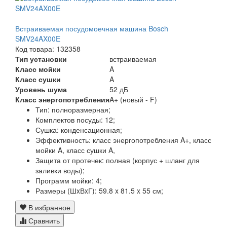
Встраиваемая посудомоечная машина Bosch
SMV24AX00E
Код товара: 132358
Тип установки
встраиваемая
Класс мойки
A
Класс сушки
A
Уровень шума
52 дБ
Класс энергопотребления
A+ (новый - F)
Тип:
полноразмерная;
Комплектов посуды:
12;
Сушка:
конденсационная;
Эффективность:
класс энергопотребления A+, класс
мойки A, класс сушки A,
Защита от протечек:
полная (корпус + шланг для
заливки воды);
Программ мойки:
4;
Размеры (ШxВxГ):
59.8 x 81.5 x 55 см;
В избранное
Сравнить