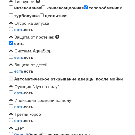
Тип сушки
интенсивная
конденсационная
теплообменник
турбосушка
цеолитная
Отсрочка запуска
есть
есть
Защита от протечек
есть
Система AquaStop
есть
есть
Защита от детей
есть
есть
Автоматическое открывание дверцы после мойки
Функция "Луч на полу"
есть
есть
Индикация времени на полу
есть
есть
Третий короб
есть
есть
Цвет
белый
белый
нержавеющая сталь