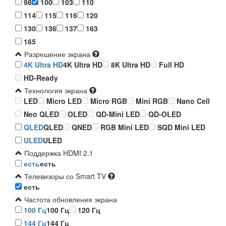
98
100
103
110
114
115
116
120
130
136
137
163
165
Разрешение экрана
4K Ultra HD
4K Ultra HD
8K Ultra HD
Full HD
HD-Ready
Технология экрана
LED
Micro LED
Micro RGB
Mini RGB
Nano Cell
Neo QLED
OLED
QD-Mini LED
QD-OLED
QLED
QLED
QNED
RGB Mini LED
SQD Mini LED
ULED
ULED
Поддержка HDMI 2.1
есть
есть
Телевизоры со Smart TV
есть
Частота обновления экрана
100 Гц
100 Гц
120 Гц
144 Гц
144 Гц