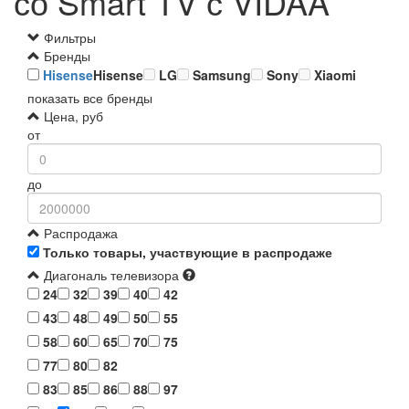
со Smart TV с VIDAA
Фильтры
Бренды
Hisense
Hisense
LG
Samsung
Sony
Xiaomi
показать все бренды
Цена, руб
от
до
Распродажа
Только товары, участвующие в распродаже
Диагональ телевизора
24
32
39
40
42
43
48
49
50
55
58
60
65
70
75
77
80
82
83
85
86
88
97