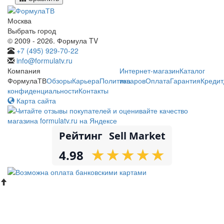
Москва
Выбрать город
© 2009 - 2026. Формула TV
+7 (495) 929-70-22
info@formulatv.ru
Компания
Интернет-магазин
Каталог
ФормулаТВ
Обзоры
Карьера
Политика
товаров
Оплата
Гарантия
Кредит
конфиденциальности
Контакты
Карта сайта
Рейтинг
Sell Market
★
★
★
★
★
★
★
★
★
★
4.98