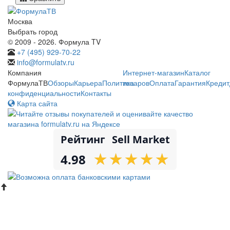
Москва
Выбрать город
© 2009 - 2026. Формула TV
+7 (495) 929-70-22
info@formulatv.ru
Компания
Интернет-магазин
Каталог
ФормулаТВ
Обзоры
Карьера
Политика
товаров
Оплата
Гарантия
Кредит
конфиденциальности
Контакты
Карта сайта
Рейтинг
Sell Market
★
★
★
★
★
★
★
★
★
★
4.98