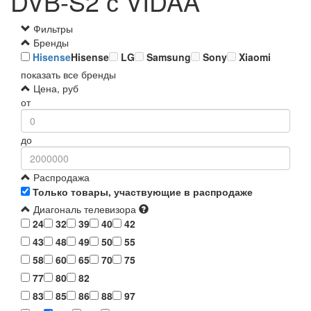
DVB-S2 с VIDAA
Фильтры
Бренды
Hisense
Hisense
LG
Samsung
Sony
Xiaomi
показать все бренды
Цена, руб
от
до
Распродажа
Только товары, участвующие в распродаже
Диагональ телевизора
24
32
39
40
42
43
48
49
50
55
58
60
65
70
75
77
80
82
83
85
86
88
97