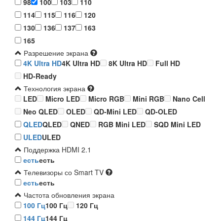
98
100
103
110
114
115
116
120
130
136
137
163
165
Разрешение экрана
4K Ultra HD
4K Ultra HD
8K Ultra HD
Full HD
HD-Ready
Технология экрана
LED
Micro LED
Micro RGB
Mini RGB
Nano Cell
Neo QLED
OLED
QD-Mini LED
QD-OLED
QLED
QLED
QNED
RGB Mini LED
SQD Mini LED
ULED
ULED
Поддержка HDMI 2.1
есть
есть
Телевизоры со Smart TV
есть
есть
Частота обновления экрана
100 Гц
100 Гц
120 Гц
144 Гц
144 Гц