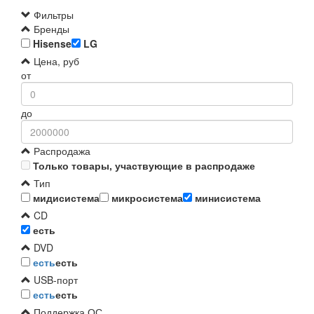
Фильтры
Бренды
Hisense
LG
Цена, руб
от
до
Распродажа
Только товары, участвующие в распродаже
Тип
мидисистема
микросистема
минисистема
CD
есть
DVD
есть
есть
USB-порт
есть
есть
Поддержка ОС